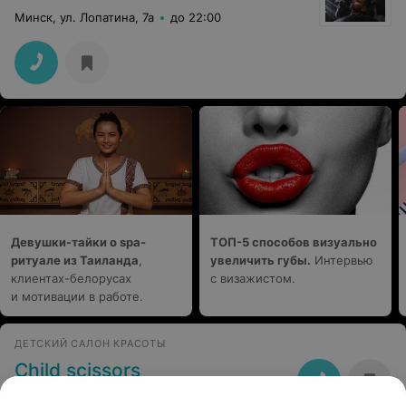
Минск, ул. Лопатина, 7а
до 22:00
Девушки-тайки о spa-
ТОП-5 способов визуально
ритуале из Таиланда
,
увеличить губы.
Интервью
клиентах-белорусах
с визажистом.
и мотивации в работе.
ДЕТСКИЙ САЛОН КРАСОТЫ
Child scissors
Минск, д. Копище, ул. Авиационная, 12