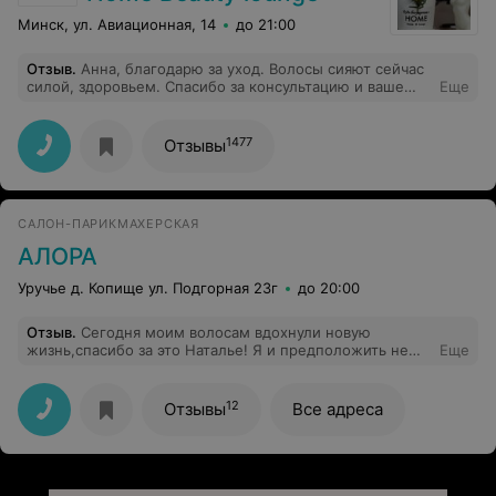
Минск, ул. Авиационная, 14
до 21:00
Отзыв
.
Анна, благодарю за уход. Волосы сияют сейчас
силой, здоровьем. Спасибо за консультацию и ваше
Еще
внимание
1477
Отзывы
САЛОН-ПАРИКМАХЕРСКАЯ
АЛОРА
Уручье д. Копище ул. Подгорная 23г
до 20:00
Отзыв
.
Сегодня моим волосам вдохнули новую
жизнь,спасибо за это Наталье! Я и предположить не
Еще
могла что мои волосы после мелирования будут такие
живые и блестящие.Отдельное спасибо за
стрижку.Она шикарная, такая о которой я
12
Отзывы
Все адреса
мечтала:линии прострижены идеально! Чем больше
смотрю, тем больше он мне нравится!