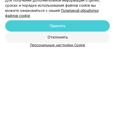
Для получения дополнительной информации о целях,
сроках и порядке использования файлов cookie вы
можете ознакомиться с нашей
Политикой обработки
файлов cookie
Добавить компанию
Принять
Добавить специалиста
Отклонить
Персональные настройки Cookie
О проекте
Новости проекта
Размещение рекламы
Медицинский маркетинг
Публичный договор
Пользовательское соглашение
Способы оплаты
Вакансии
Партнеры
Написать руководителю 103.by
Написать в поддержку
Персональные настройки cookie