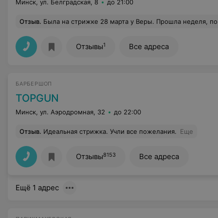
Минск, ул. Белградская, 8
до 21:00
Отзыв
.
Была на стрижке 28 марта у Веры. Прошла неделя, пошла перестриглась коротко в другой парикмахерской.Спрашивается, за что я отдала 60 руб в этом салоне.Руки надо пообрывать таким мастерам. Такое чувство, что ст
1
Отзывы
Все адреса
БАРБЕРШОП
TOPGUN
Минск, ул. Аэродромная, 32
до 22:00
Отзыв
.
Идеальная стрижка. Учли все пожелания.
Еще
8153
Отзывы
Все адреса
Ещё 1 адрес