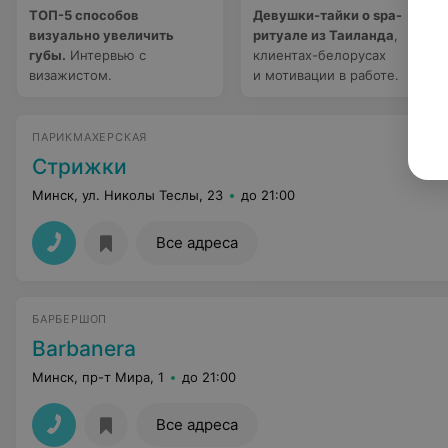
ТОП-5 способов
Девушки-тайки о spa-
визуально увеличить
ритуале из Таиланда
,
губы.
Интервью с
клиентах-белорусах
визажистом.
и мотивации в работе.
ПАРИКМАХЕРСКАЯ
Стрижки
Минск, ул. Николы Теслы, 23
до 21:00
Все адреса
БАРБЕРШОП
Barbanera
Минск, пр-т Мира, 1
до 21:00
Все адреса