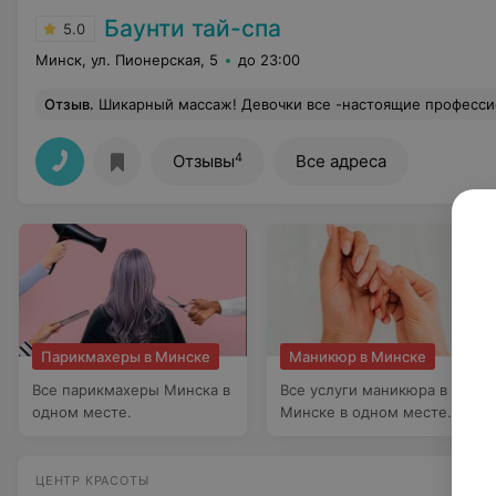
Баунти тай-спа
5.0
Минск, ул. Пионерская, 5
до 23:00
Отзыв
.
Шикарный массаж! Девочки все -настоящие профессионалы! Если надо снять зажимы, есть проблемные места, силовой массаж - это к гранд мастеру Ум! Она сразу поймёт где помочь!) Вышла от нее помолодевшей и похудевшей) И я поняла, что хотя бы раз в месяц надо приходить в Тай Спа Баунти на массаж, а не так как я-раз в полгода)) Вчера была у мастер
4
Отзывы
Все адреса
Парикмахеры в Минске
Маникюр в Минске
Все парикмахеры Минска в
Все услуги маникюра в
одном месте.
Минске в одном месте.
ЦЕНТР КРАСОТЫ