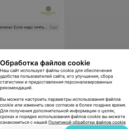
а Тай! Она делала мне далеко не слабый массаж- а я засыпала! 1,5 часа массажа + 30 минут массажа лица— а мне не то что нигде не больно- я засыпаю!!
Еще
Обработка файлов cookie
Наш сайт использует файлы cookie для обеспечения
удобства пользователей сайта, его улучшения, сбора
статистики и предоставления персонализированных
рекомендаций.
Барбершопы в Минске
Вы можете настроить параметры использования файлов
Все барбершопы Минска в
cookie или изменить свое согласие в более позднее время.
одном месте.
Для получения дополнительной информации о целях,
сроках и порядке использования файлов cookie вы можете
ознакомиться с нашей
Политикой обработки файлов cookie