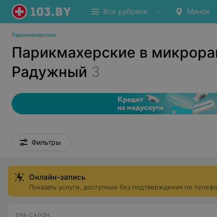
Все рубрики
Минск
Парикмахерские
Парикмахерские в микрора
Радужный
3
Фильтры
Онлайн-запись
Показать услуги, доступные без подтверждения по телеф
SPA-САЛОН