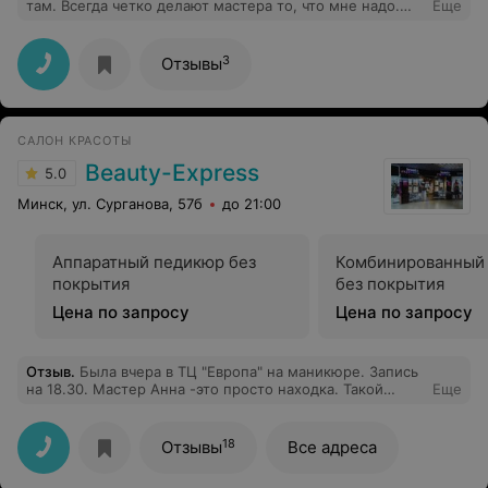
там. Всегда четко делают мастера то, что мне надо.
Еще
Нравится то, что есть история по тем оттенкам,
которым я красилась.
3
Отзывы
САЛОН КРАСОТЫ
Beauty-Express
5.0
Минск, ул. Сурганова, 57б
до 21:00
Аппаратный педикюр без
Комбинированный
покрытия
без покрытия
Цена по запросу
Цена по запросу
Отзыв
.
Была вчера в ТЦ "Европа" на маникюре. Запись
на 18.30. Мастер Анна -это просто находка. Такой
Еще
чуткий и внимательный специалист. Она так
кропотливо выполняла работу. Я к вам хожу на все
процедуры, которые мне интересны, вроде с мая.
18
Отзывы
Все адреса
Спасибо большое,что находите таких профессионалов!
Не потеряйте её. Я 100 процентов теперь ее клиент.