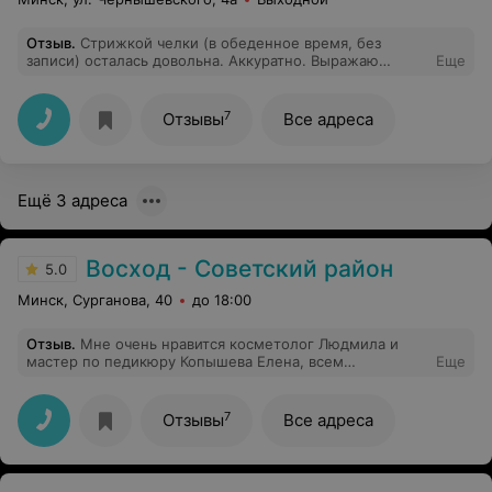
Отзыв
.
Стрижкой челки (в обеденное время, без
записи) осталась довольна. Аккуратно. Выражаю
Еще
признательность мастеру, имя, если все верно -
Людмила.
7
Отзывы
Все адреса
Ещё 3 адреса
Восход - Советский район
5.0
Минск, Сурганова, 40
до 18:00
Отзыв
.
Мне очень нравится косметолог Людмила и
мастер по педикюру Копышева Елена, всем
Еще
рекомендую!
7
Отзывы
Все адреса