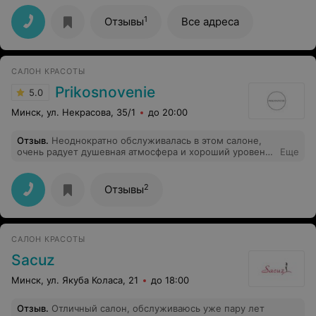
день, о чем сразу написала. Ответили на следующий
день, ровно через сутки, что мое время уже
1
Отзывы
Все адреса
забронировано. Неприятная ситуация. Это
невнимательность администратора или типичная
ситуация в этой студии?! Не рекомендую!
САЛОН КРАСОТЫ
Prikosnovenie
5.0
Минск, ул. Некрасова, 35/1
до 20:00
Отзыв
.
Неоднократно обслуживалась в этом салоне,
очень радует душевная атмосфера и хороший уровень
Еще
обслуживания. Очень нравятся уходовые процедуры у
косметолога Жанны, всегда радует результат стрижки
у Анны и проблемы с ногами устраняются стараниями
2
Отзывы
мастера по маникюру и педикюру Татьяны.
САЛОН КРАСОТЫ
Sacuz
Минск, ул. Якуба Коласа, 21
до 18:00
Отзыв
.
Отличный салон, обслуживаюсь уже пару лет