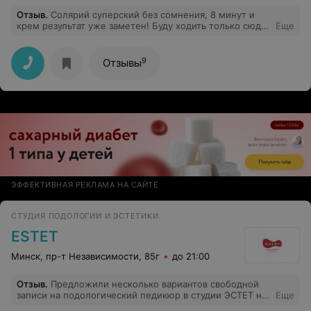
Отзыв
.
Солярий суперский без сомнения, 8 минут и
крем результат уже заметен! Буду ходить только сюда
Еще
: очень близко, уютно, отношение к клиентам только
радует. Молодцы!!! В следующий раз приду с друзьями
. Тем более хочется подзагореть к морю)))
9
Отзывы
ЭФФЕКТИВНАЯ РЕКЛАМА НА САЙТЕ
СТУДИЯ ПОДОЛОГИИ И ЭСТЕТИКИ
ESTET
Минск, пр-т Независимости, 85г
до 21:00
Отзыв
.
Предложили несколько вариантов свободной
записи на подологический педикюр в студии ЭСТЕТ на
Еще
Аэродромной. Я выбрала удобное для меня время и