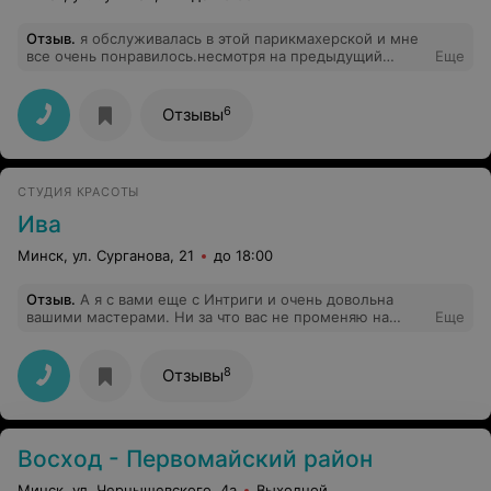
Отзыв
.
я обслуживалась в этой парикмахерской и мне
все очень понравилось.несмотря на предыдущий
Еще
негативный отзыв я очень осталась довольна
маникюром и педикюром.и раньше стриглась и
окраску там делала и тоже осталась довольна ,хотя
6
Отзывы
прежде я обслуживалась в салоне поняла,что можно
получить качественное обслуживание с меньшими
затратами. вобщем респект мастерам!!!!!
СТУДИЯ КРАСОТЫ
Ива
Минск, ул. Сурганова, 21
до 18:00
Отзыв
.
А я с вами еще с Интриги и очень довольна
вашими мастерами. Ни за что вас не променяю на
Еще
других. Ваша Лиля )) За новогоднюю прическу и уход
спасибочки, девчонки!
8
Отзывы
Восход - Первомайский район
Минск, ул. Чернышевского, 4а
Выходной