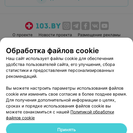
О проекте
Новости проекта
Размещение рекламы
Медицинский маркетинг
Публичный договор
Обработка файлов cookie
Пользовательское соглашение
Способы оплаты
Наш сайт использует файлы cookie для обеспечения
Вакансии
Партнеры
удобства пользователей сайта, его улучшения, сбора
Написать руководителю 103.by
статистики и предоставления персонализированных
рекомендаций.
Написать в поддержку
Персональные настройки cookie
Вы можете настроить параметры использования файлов
Обработка персональных данных
cookie или изменить свое согласие в более позднее время.
Для получения дополнительной информации о целях,
сроках и порядке использования файлов cookie вы
можете ознакомиться с нашей
Политикой обработки
файлов cookie
Принять