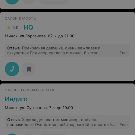
САЛОН КРАСОТЫ
HQ
5.0
Минск, ул.Сурганова, 62
до 21:00
Отзыв
.
Прекрасная девушка, очень вежливая и
аккуратная Педикюр сделала отлично, быстро,
Еще
качественно Рекомендую Дарью на все 100%
CАЛОН-ПАРИКМАХЕРСКАЯ
Индиго
Минск, ул. Сурганова, 7
до 19:00
Отзыв
.
Ходила делала там маникюр, ооочень
понравилось! Очень хороший,творческий и опытный
Еще
мастер, который серьезно относится к своей работе.
Рекомендую!