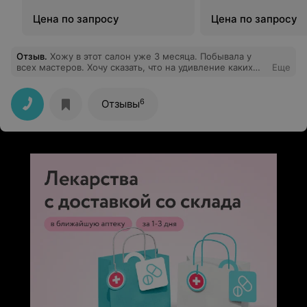
Цена по запросу
Цена по запросу
Отзыв
.
Хожу в этот салон уже 3 месяца. Побывала у
всех мастеров. Хочу сказать, что на удивление каких
Еще
либо проблем и замечаний у меня не возникало с
ними. Мастера опытные и профессиональные,
отзывчивые и добрые. Ногти всегда получается просто
6
Отзывы
загляденье и брака никакого не было.Спасибо.
Рекомендую!