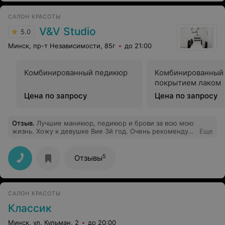
Пожалуйста,передайте ей огромное спасибо.
Приятного вечера!
САЛОН КРАСОТЫ
V&V Studio
5.0
Минск, пр-т Независимости, 85г
до 21:00
Комбинированный педикюр
Комбинированный 
покрытием лаком
Цена по запросу
Цена по запросу
Отзыв
.
Лучшие маникюр, педикюр и брови за всю мою
жизнь. Хожу к девушке Вие 3й год. Очень рекомендую!
Еще
Даже моя мама теперь ходит к Вие на брови :)
5
Отзывы
САЛОН КРАСОТЫ
Классик
Минск, ул. Кульман, 2
до 20:00