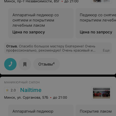
Минск, пр-т Независимости, 85Г
до 21:00
Аппаратный педикюр со
Педикюр со сняти
снятием и покрытием
покрытием 
лечебным лаком
Цена по запросу
Цена по запросу
Отзыв
.
Спасибо большое мастеру Екатерине! Очень
профессионально, рекомендую! Очень красивый и
Еще
аккуратный маникюрчик сейчас у меня))
4
Отзывы
МАНИКЮРНЫЙ САЛОН
Nailtime
2.0
Минск, ул. Сурганова, 57Б
до 21:00
Аппаратный педикюр
Покрытие лаком