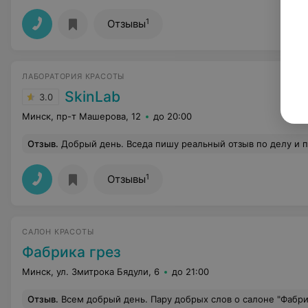
1
Отзывы
ЛАБОРАТОРИЯ КРАСОТЫ
SkinLab
3.0
Минск, пр-т Машерова, 12
до 20:00
Отзыв
.
Добрый день. Вседа пишу реальный отзыв по делу и по существу. Записался на чистку спины, к сожалению, моя прежняя косметолог по проф болезни уже не смогла принять. Искал несколько вариантов, в рамках соотношения цены и качества. Изучал косметику, которая используется в рамках процедуры. Записался оперативно. Предел цены был 112-137 бел рублей за 1 час и 30 минут, заявленный на офиц сайте. По приходу встретили, проводили. Милая девушка Дарья, провели процедуру (около 1 часа и 15 минут), достаточно была болезненная и травматичная, процедуру завершили проф пилингом (в рамках 2 мл нанесли на спину, при словии, что целая бан
1
Отзывы
САЛОН КРАСОТЫ
Фабрика грез
Минск, ул. Змитрока Бядули, 6
до 21:00
Отзыв
.
Всем добрый день. Пару добрых слов о салоне "Фабрика звезд". Пользуюсь их услугами, (сама и вся семья) с открытия. Очень приятная обстановка, добросовестные администраторы, хорошо подобраны маст