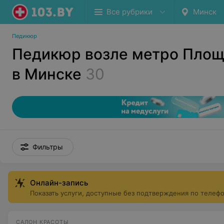
Все рубрики
Минск
Педикюр
Педикюр возле метро Пло
в Минске
30
Фильтры
Онлайн-запись
Показать услуги, доступные без подтверждения по телеф
САЛОН КРАСОТЫ