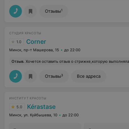
1
Отзывы
СТУДИЯ КРАСОТЫ
Corner
1.0
Минск, пр-т Машерова, 15
до 22:00
Отзыв
.
Хочется оставить отзыв о стрижке,которую выполняла “hair гуру Даша" Я думаю комментарии особо не нужны ,здесь и так всё понятно. Выплакано много слез,ситуацию приняла ,все равно никак не изменить. Просто не заблужда
3
Отзывы
Все адреса
ИНСТИТУТ КРАСОТЫ
Kérastase
5.0
Минск, ул. Куйбышева, 10
до 22:00