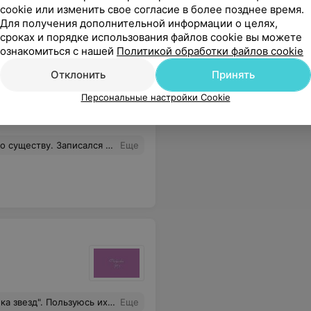
cookie или изменить свое согласие в более позднее время.
Для получения дополнительной информации о целях,
сроках и порядке использования файлов cookie вы можете
ознакомиться с нашей
Политикой обработки файлов cookie
Отклонить
Принять
Персональные настройки Cookie
очка 60 мл стоит около 100 у.е.). По итогу на кассе цена почему то оказалась 212 бел рублей, спорить не стал, но осадок не очень приятный. На след утро спина просто кричала ранами, чего не было у меня за последние 15 лет после чисток спины у предыдущего косметолога.
Еще
ера. И конечно хозяйка и директор Светлана создает атмосферу клуба единомышленников.
Еще