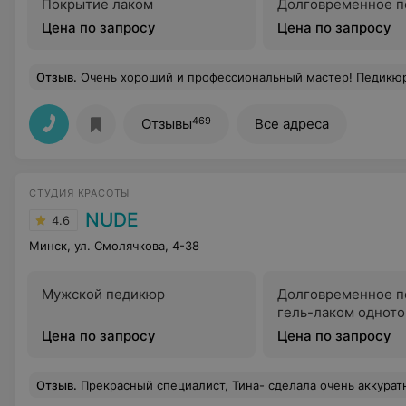
Покрытие лаком
Долговременное п
Цена по запросу
Цена по запросу
Отзыв
.
Очень хороший и профессиональный мастер! Педикюр выполнен идеально! Я довольна и отношением ко мне на протяжнее
469
Отзывы
Все адреса
СТУДИЯ КРАСОТЫ
NUDE
4.6
Минск, ул. Смолячкова, 4-38
Мужской педикюр
Долговременное п
гель-лаком однот
Цена по запросу
Цена по запросу
Отзыв
.
Прекрасный специалист, Тина- сделала очень аккуратный и приятный маниаюр, педикюр. Впервые пришла в сал