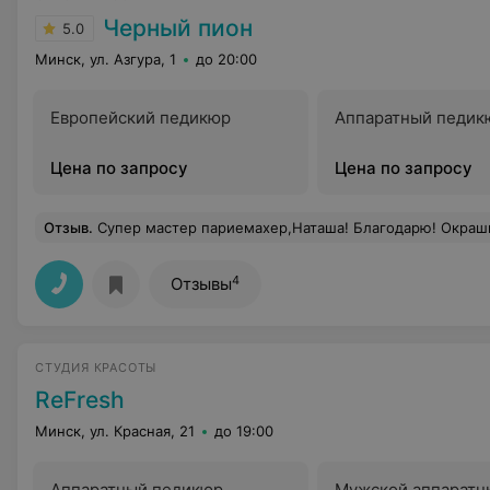
Черный пион
5.0
Минск, ул. Азгура, 1
до 20:00
Европейский педикюр
Аппаратный педик
Цена по запросу
Цена по запросу
Отзыв
.
Супер мастер париемахер,Наташа! Благодарю! Окрашивание все
4
Отзывы
СТУДИЯ КРАСОТЫ
ReFresh
Минск, ул. Красная, 21
до 19:00
Аппаратный педикюр
Мужской аппаратн