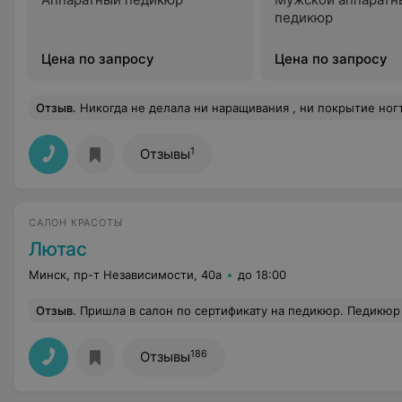
педикюр
Цена по запросу
Цена по запросу
Отзыв
.
Никогда не делала ни наращивания , ни покрытие ногтей. Перед свадьбой решила сделать что-нибудь с ногтями, поскольку свой плохие. Позвонила в студию красоты и спросила что мне подойдет и цены. Мне сказали что мой заказ обойдется приблизительно 440 тыс. со скидкой. Когда пришла, толкового совета не получила и и что мне лучше подойдет, пришлось решать самой. Услуга оказалась вполне неплохой, за исключением маленьких деталей. Когда пришла расплачиваться мне сказали что цена со с
1
Отзывы
САЛОН КРАСОТЫ
Лютас
Минск, пр-т Независимости, 40а
до 18:00
Отзыв
.
Пришла в салон по сертификату на педикюр. Педикюр сделала безболезненно, без порезов, быстро и качественно. В непринуж
186
Отзывы