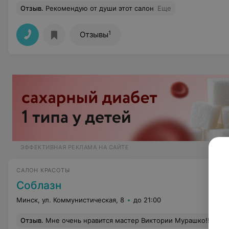
Отзыв
.
Рекомендую от души этот салон
Еще
1
Отзывы
ЭФФЕКТИВНАЯ РЕКЛАМА НА САЙТЕ
САЛОН КРАСОТЫ
Соблазн
Минск, ул. Коммунистическая, 8
до 21:00
Отзыв
.
Мне очень нравится мастер Виктории Мурашко!!! Уже несколько лет приезжаю из Москвы по делам и записываюсь к Виктории. До этого не могла найти себе мастера: как подстригу