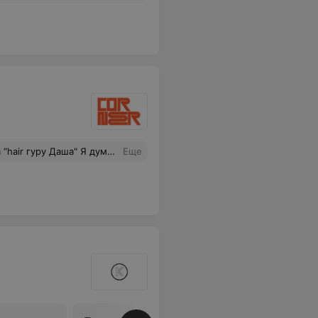
йтесь людей,что это «hair гуру » Лет 10 назад в самой дешевой парикмахерской стригли лучше.
Еще