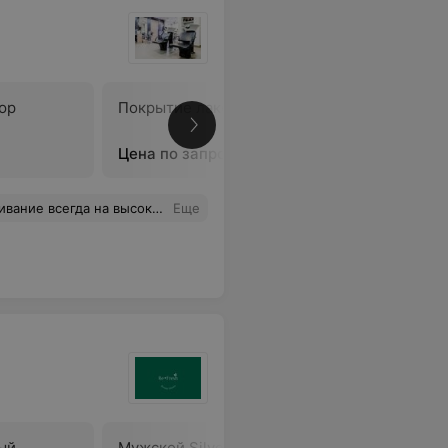
юр
Покрытие лаком
Покрытие
Цена по запросу
Цена по 
гда на высоком уровне! :)
Еще
ый
Мужской Silver Trace
Мужской 