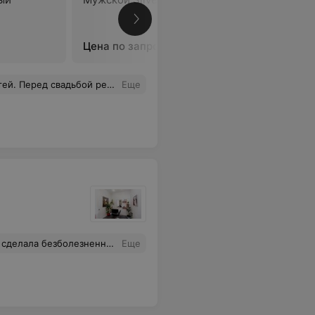
Цена по запросу
Цена по 
кидкой составила 620 тыс. Хотя за день до этого они мне звонили и сказали, что скидки и цены остались прежними. Я не спорила, поскольку не было времи, но решила для себя, что больше никогда сюда не приду.
Еще
денной беседе я чувствовала себя комфортно и уютно.
Еще