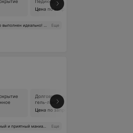
окрытие
Педикюр (с покрытием)
Педикюр
Цена по запросу
Цена по 
 всего процесса и самой работай мастера Дарьи!
Еще
окрытие
Долговременное покрытие
Парафино
онное
гель-лаком LUXIO
стоп
Цена по запросу
Цена по 
он и осталась очень довольна! Вернусь еще!
Еще