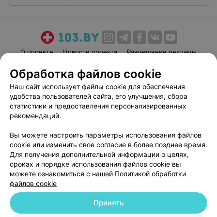
О проекте
Новости проекта
Размещение рекламы
Медицинский маркетинг
Публичный договор
Обработка файлов cookie
Пользовательское соглашение
Способы оплаты
Наш сайт использует файлы cookie для обеспечения
Вакансии
Партнеры
удобства пользователей сайта, его улучшения, сбора
статистики и предоставления персонализированных
Написать руководителю 103.by
рекомендаций.
Написать в поддержку
Персональные настройки cookie
Вы можете настроить параметры использования файлов
cookie или изменить свое согласие в более позднее время.
Обработка персональных данных
Для получения дополнительной информации о целях,
сроках и порядке использования файлов cookie вы
можете ознакомиться с нашей
Политикой обработки
файлов cookie
Принять
© 2026 ООО «Артокс Лаб», УНП 191700409
| 220012, Республика Беларусь,