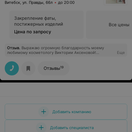
Витебск, ул. Правды, 66л
до 20:00
Закрепление фаты,
постижерных изделий
Все цены
Цена по запросу
Отзыв
.
Выражаю огромную благодарность моему
любимому косметологу Виктории Аксеновой!
Еще
Отличный специалист,знающий своё дело на все 100%!
Делали парафинотерапию для лица,кожа просто
персик после неё. А ещё Виктория отличный
19
Отзывы
собеседник.получила консультации за уходом в
домашних условиях и подобрали уходовую косметику.
Постоянно заказываю у неё уходы для лица домой. А
ещё Виктория отличный собеседник!
Девочки,рекомендую очень!!!
Добавить компанию
Добавить специалиста