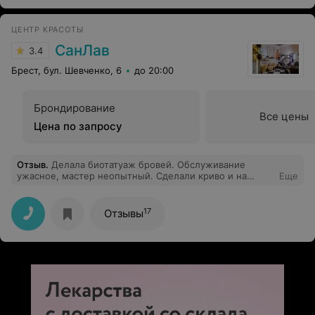
ЦЕНТР КРАСОТЫ
СанЛав
3.4
Брест, бул. Шевченко, 6
до 20:00
Брондирование
Все цены
Цена по запросу
Отзыв
.
Делала биотатуаж бровей. Обслуживание
ужасное, мастер неопытный. Сделали криво и на
Еще
третий день все смылось. Очень не рекомендую этот
салон.
17
Отзывы