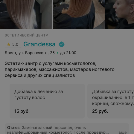
ЭСТЕТИЧЕСКИЙ ЦЕНТР
Grandessa
5.0
Брест, ул. Воровского, 25
до 21:00
Эстетик-центр с услугами косметологов,
парикмахеров, массажистов, мастеров ногтевого
сервиса и других специалистов
Добавка к лечению за
Добавка за густоту
густоту волос
окрашиванию: в 1 т
корней, сложному
окрашиванию)
15 руб.
25 руб.
Отзыв
.
Замечательный персонал, очень
квалифицированный косметолог. После процедур
Еще