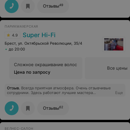
49
Отзывы
ПАРИКМАХЕРСКАЯ
Super Hi-Fi
4.9
Брест, ул. Октябрьской Революции, 35/4
до 20:00
Сложное окрашивание волос
Все цены
Цена по запросу
Отзыв
.
Всегда приятная атмосфера. Очень отзывчивые
сотрудники. Здесь работают лучшие мастера
Еще
парикмахерского искусства. Особая благодарность
Марине Кожемякиной. Она МАСТЕР своего дела.
Более 15 лет доверяю свою голову только ее рукам.
62
Отзывы
ВЕЛНЕС-САЛОН