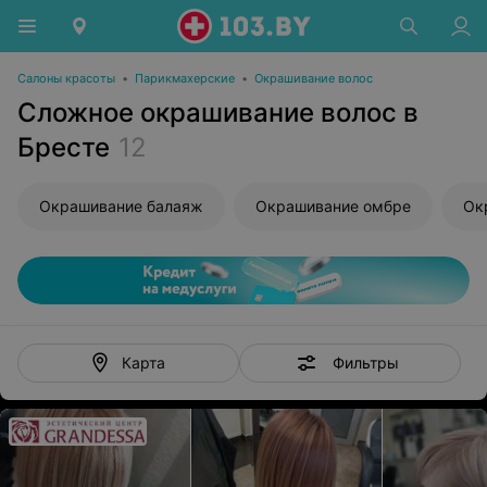
Салоны красоты
•
Парикмахерские
•
Окрашивание волос
Сложное окрашивание волос в
Бресте
12
Окрашивание балаяж
Окрашивание омбре
Ок
Фильтры
Карта