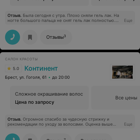
Отзыв
.
Была сегодня с утра. Плохо сняли гель лак. На
ногте большого пальца не снят гель лак полностью.
Еще
Жаль, что я это заметила, когда вышла с салона. На
некоторых торцах ногтей не снят цвет. В ценах было
указано за снятие долговечного покрытия 4 рубля. Я
3
Отзывы
заплатила 8.
САЛОН КРАСОТЫ
Континент
5.0
Брест, ул. Гоголя, 61
до 20:00
Сложное окрашивание волос
Все цены
Цена по запросу
Отзыв
.
Огромное спасибо за чудесную стрижку и
рекомендации по уходу за волосами. Оценка выше
Еще
всяких похвал. Супер
7