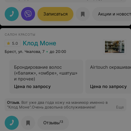
возвращаюсь перерожденная
Записаться
Акции и новос
САЛОН КРАСОТЫ
Клод Моне
5.0
Брест, ул. Чкалова, 7
до 20:00
Брондирование волос
Airtouch окрашива
(«балаяж», «омбре», «шатуш»
и прочее)
Цена по запросу
Цена по запросу
Отзыв
.
Вот уже два года хожу на маникюр именно в
"Клод Моне".Очень довольна обслуживанием!
Еще
13
Отзывы