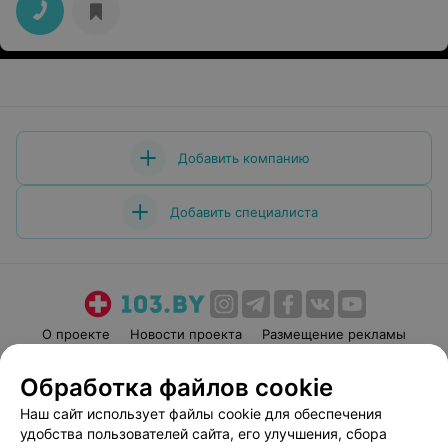
Добавить компанию
Добавить специалиста
О проекте
Новости проекта
Размещение рекламы
Медицинский маркетинг
Публичный договор
Обработка файлов cookie
Пользовательское соглашение
Способы оплаты
Наш сайт использует файлы cookie для обеспечения
Вакансии
Партнеры
удобства пользователей сайта, его улучшения, сбора
Написать руководителю 103.by