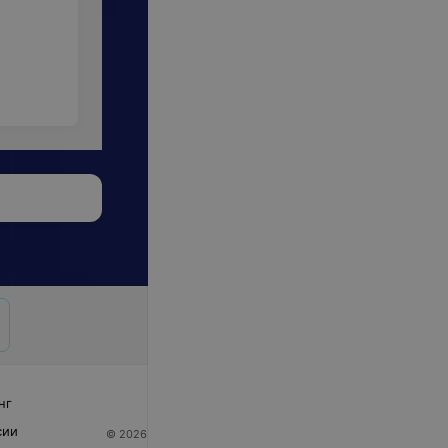
нг
сии
© 2026 ООО «Артокс Лаб», УНП 191700409
| 220012,