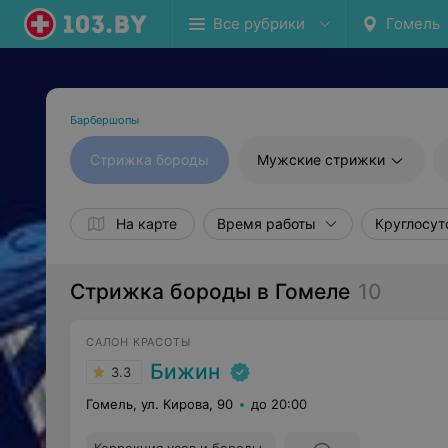
Все рубрики
Гомель
Барбершопы
Стрижка бороды
Мужские стрижки
На карте
Время работы
Круглосут
Стрижка бороды в Гомеле
10
САЛОН КРАСОТЫ
Бижин
3.3
Гомель, ул. Кирова, 90
до 20:00