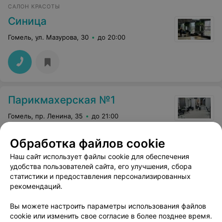
САЛОН КРАСОТЫ
Синица
Гомель, ул. Мазурова, 30
до 20:00
Парикмахерская №1
Гомель, пр. Ленина, 35
до 21:00
Стрижка усов и бороды
Обработка файлов cookie
Цена по запросу
Еще
Наш сайт использует файлы cookie для обеспечения
удобства пользователей сайта, его улучшения, сбора
статистики и предоставления персонализированных
3
Отзывы
Все адреса
рекомендаций.
Вы можете настроить параметры использования файлов
cookie или изменить свое согласие в более позднее время.