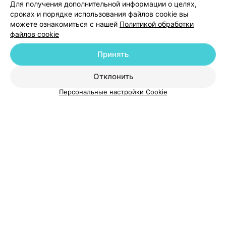
Для получения дополнительной информации о целях,
сроках и порядке использования файлов cookie вы
можете ознакомиться с нашей
Политикой обработки
файлов cookie
Добавить компанию
Принять
Добавить специалиста
Отклонить
Персональные настройки Cookie
О проекте
Новости проекта
Размещение рекламы
Медицинский маркетинг
Публичный договор
Пользовательское соглашение
Способы оплаты
Вакансии
Партнеры
Написать руководителю 103.by
Написать в поддержку
Персональные настройки cookie