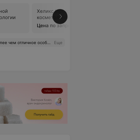
ной
Хеликс (прокол хряща уха) в
ологии
косметологии
В
Цена по запросу
спосибо наталье николаевне рудой
Еще