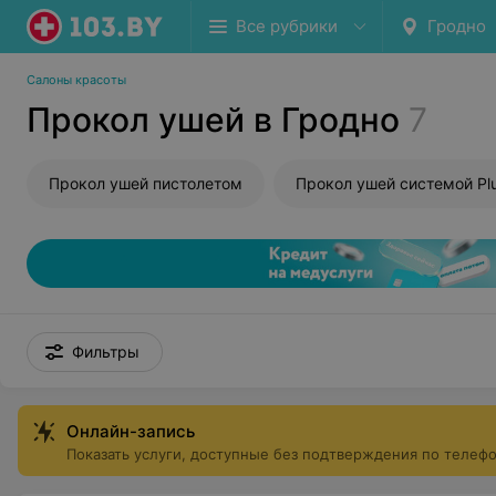
Все рубрики
Гродно
Салоны красоты
Прокол ушей в Гродно
7
Прокол ушей пистолетом
Прокол ушей системой Pl
Фильтры
Онлайн-запись
Показать услуги, доступные без подтверждения по телеф