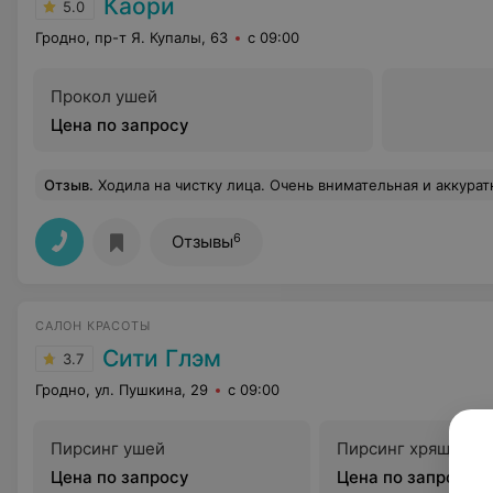
Каори
5.0
Гродно, пр-т Я. Купалы, 63
с 09:00
Прокол ушей
Цена по запросу
Отзыв
.
Ходила на чистку лица. Очень внимательная и аккуратная косметолог. Под ее руками во время всех процедур до и после непосредственно самой чис
6
Отзывы
САЛОН КРАСОТЫ
Сити Глэм
3.7
Гродно, ул. Пушкина, 29
с 09:00
Пирсинг ушей
Пирсинг хрящика
Цена по запросу
Цена по запросу