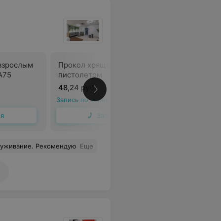
 взрослым
Прокол хряща взрослым
Прокол х
А75
пистолетом
системой
48,24 руб.
83,60 ру
Запись по телефону
Запись по 
ся
Записаться
служивание. Рекомендую
Еще