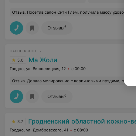
Отзыв
.
Посетив салон Сити Глэм, получила массу удовольствия и заряд позитива! Персонал внимательный и дружелюбный. Профессиональная работа Натальи заслуж
6
Отзывы
САЛОН КРАСОТЫ
Ма Жоли
5.0
Гродно, ул. Вишневецкая, 12
с 09:00
Отзыв
.
Делала мелирование с коричневыми прядями, очень довольна,
6
Отзывы
Гродненский областной кожно-венерологическ
3.7
Гродно, ул. Домбровского, 41
с 08:00