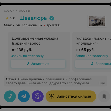
САЛОН КРАСОТЫ
Шевелюра
5.0
Минск, ул. Кольцова, 37
до 18:00
Долговременная укладка
Укладка «локоны»
(карвинг) волос
«полишинг»
от 135 руб.
от 65 руб.
Запись по телефону
Запись по телефону
Записаться
Записать
Отзыв
.
Очень приятный специалист и профессионал
своего дела. Была на процедуре Exo Lift, получила
Еще
удовольствие и видимый результат. Понравилось, как и
какие рекомендации были озвучены по дальнейшему
уходу и процедурам. Обязательно приду еще ❤️
Записаться онлайн