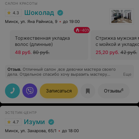
САЛОН КРАСОТЫ
Шоколад
4.3
Минск, ул. Яна Райниса, 9
до 19:00
-
40
%
Торжественная укладка
Стрижка мужская 
волос (длинные)
с мойкой и укладк
48 руб.
80 руб.
25,20 руб.
42 руб.
Отзыв
.
Отличный салон ,все девочки мастера своего
дела. Отдельное спасибо хочу выразить мастеру
Еще
Карине,пришла на стрижку и окраску , я очень
довольна все получилось как я хотела
6
Записаться
Отзывы
ЭСТЕТИК-ЦЕНТР
Изуми
4.7
Минск, ул. Захарова, 65/1
до 18:00