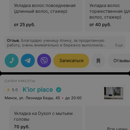
Укладка волос повседневная
Укладка волос
(длинный волос, стажер)
торжественная (д
волос, стажер)
от 25 руб.
от 40 руб.
Отзыв
.
Благодарю ученицу Алину, за проделанную
работу, очень внимательно и бережно выполнила
Еще
стрижку!
Записаться
Отзывы
САЛОН КРАСОТЫ
K’ior place
5.0
Минск, ул. Леонида Беды, 45
до 20:00
Укладка на Dyson с мытьем
головы
70 руб.
Все цены