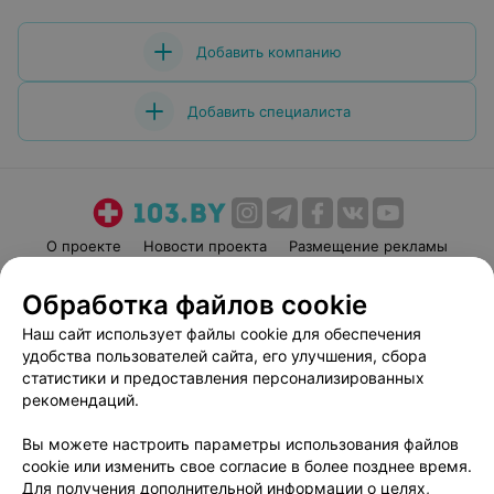
Добавить компанию
Добавить специалиста
О проекте
Новости проекта
Размещение рекламы
Медицинский маркетинг
Публичный договор
Обработка файлов cookie
Пользовательское соглашение
Способы оплаты
Наш сайт использует файлы cookie для обеспечения
Вакансии
Партнеры
удобства пользователей сайта, его улучшения, сбора
Написать руководителю 103.by
статистики и предоставления персонализированных
рекомендаций.
Написать в поддержку
Персональные настройки cookie
Вы можете настроить параметры использования файлов
Обработка персональных данных
cookie или изменить свое согласие в более позднее время.
Для получения дополнительной информации о целях,