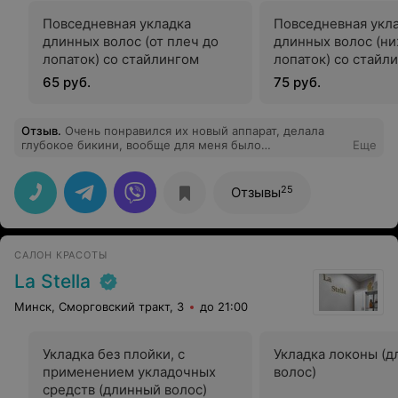
Повседневная укладка
Повседневная укл
длинных волос (от плеч до
длинных волос (н
лопаток) со стайлингом
лопаток) со стайл
65 руб.
75 руб.
Отзыв
.
Очень понравился их новый аппарат, делала
глубокое бикини, вообще для меня было
Еще
безболезненно. Специалист Ольга как вегда очень
профессиональна и внимательно. Спасибо большое за
услугу.
25
Отзывы
САЛОН КРАСОТЫ
La Stella
Минск, Сморговский тракт, 3
до 21:00
Укладка без плойки, с
Укладка локоны (
применением укладочных
волос)
средств (длинный волос)