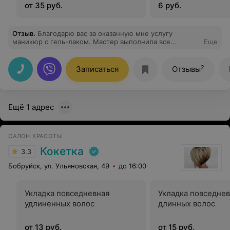
от 35 руб.
6 руб.
Отзыв
.
Благодарю вас за оказанную мне услугу
маникюр с гель-лаком. Мастер выполнила все
Еще
аккуратно, идеально обработали мне кутикулу,
помогли определиться с цветом лака. Теперь я рада и
любуюсь своими красивыми ногтями.
2
Записаться
Отзывы
Ещё 1 адрес
САЛОН КРАСОТЫ
Кокетка
3.3
Бобруйск, ул. Ульяновская, 49
до 16:00
Укладка повседневная
Укладка повседне
удлиненных волос
длинных волос
от 13 руб.
от 15 руб.