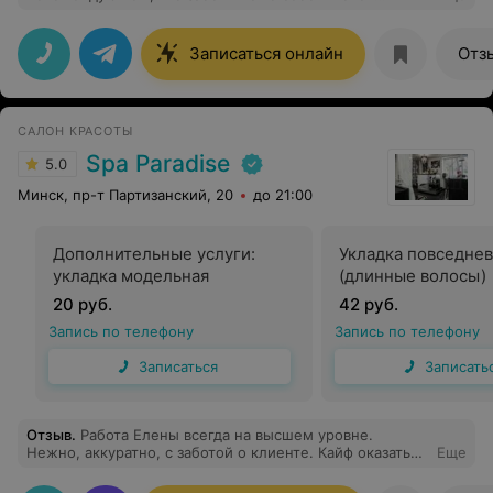
честного подхода.
Записаться онлайн
Отз
САЛОН КРАСОТЫ
Spa Paradise
5.0
Минск, пр-т Партизанский, 20
до 21:00
Дополнительные услуги:
Укладка повседне
укладка модельная
(длинные волосы)
20 руб.
42 руб.
Запись по телефону
Запись по телефону
Записаться
Записать
Отзыв
.
Работа Елены всегда на высшем уровне.
Нежно, аккуратно, с заботой о клиенте. Кайф оказаться
Еще
в ее золотых ручках.