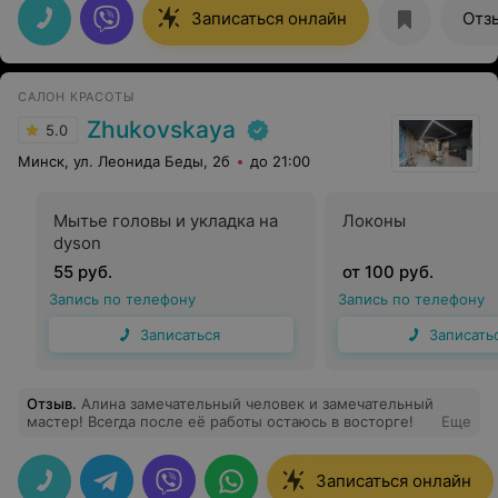
Записаться онлайн
Отз
САЛОН КРАСОТЫ
Zhukovskaya
5.0
Минск, ул. Леонида Беды, 2б
до 21:00
Мытье головы и укладка на
Локоны
dyson
55 руб.
от 100 руб.
Запись по телефону
Запись по телефону
Записаться
Записать
Отзыв
.
Алина замечательный человек и замечательный
мастер! Всегда после еë работы остаюсь в восторге!
Еще
Записаться онлайн