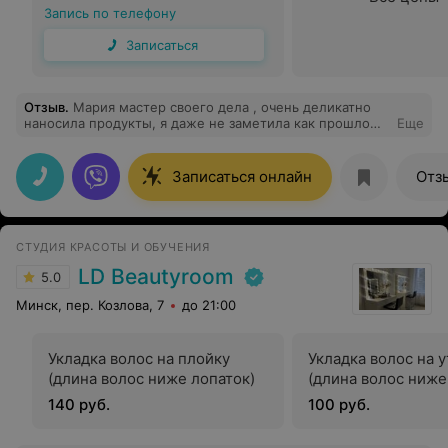
Запись по телефону
Записаться
Отзыв
.
Мария мастер своего дела , очень деликатно
наносила продукты, я даже не заметила как прошло
Еще
время. Работа выполнена качественно и в
соответствии с пожеланиями. Очень порадовала
предложенная чашка кофе, спасла мою сонную голову.
Записаться онлайн
Отз
Салоном очень довольна! Сходила с удовольствием.
СТУДИЯ КРАСОТЫ И ОБУЧЕНИЯ
LD Beautyroom
5.0
Минск, пер. Козлова, 7
до 21:00
Укладка волос на плойку
Укладка волос на 
(длина волос ниже лопаток)
(длина волос ниже
140 руб.
100 руб.