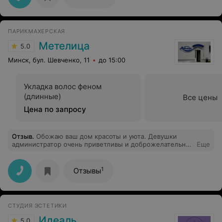
ПАРИКМАХЕРСКАЯ
Метелица
5.0
Минск, бул. Шевченко, 11
до 15:00
Укладка волос феном
(длинные)
Все цены
Цена по запросу
Отзыв
.
Обожаю ваш дом красоты и уюта. Девушки
администратор очень приветливы и доброжелательны.
Еще
Елена (косметолог) волшебница с золотыми руками и
добрым сердцем)
1
Отзывы
СТУДИЯ ЭСТЕТИКИ
Идеаль
5.0