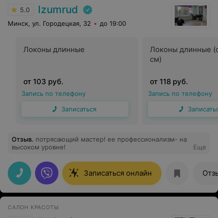
Izumrud
5.0
Минск, ул. Городецкая, 32
до 19:00
Локоны длинные
Локоны длинные (
см)
от 103 руб.
от 118 руб.
Запись по телефону
Запись по телефону
Записаться
Записать
Отзыв
.
потрясающий мастер! ее профессионализм- на
высоком уровне!
Еще
Записаться онлайн
Отз
САЛОН КРАСОТЫ