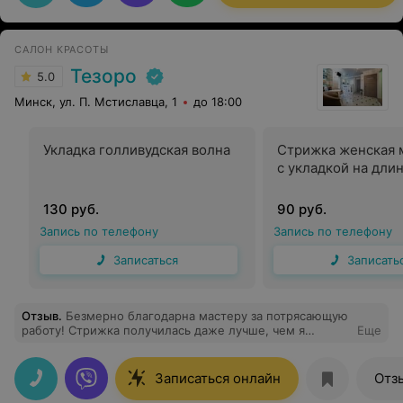
САЛОН КРАСОТЫ
Тезоро
5.0
Минск, ул. П. Мстиславца, 1
до 18:00
Укладка голливудская волна
Стрижка женская 
с укладкой на дли
130 руб.
90 руб.
Запись по телефону
Запись по телефону
Записаться
Записать
Отзыв
.
Безмерно благодарна мастеру за потрясающую
работу! Стрижка получилась даже лучше, чем я
Еще
представляла, — просто идеал. Полностью довольна,
100% восторга!
Записаться онлайн
Отз