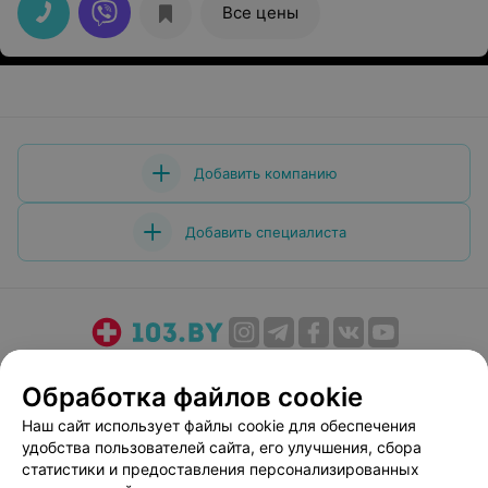
Все цены
Добавить компанию
Добавить специалиста
О проекте
Новости проекта
Размещение рекламы
Обработка файлов cookie
Медицинский маркетинг
Публичный договор
Наш сайт использует файлы cookie для обеспечения
Пользовательское соглашение
Способы оплаты
удобства пользователей сайта, его улучшения, сбора
Вакансии
Партнеры
статистики и предоставления персонализированных
Написать руководителю 103.by