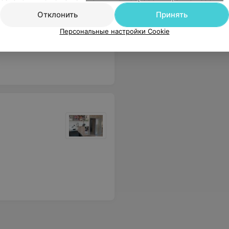
Цена по запросу
Цена по 
Отклонить
Принять
Персональные настройки Cookie
иалист!Было очень приятно!
Еще