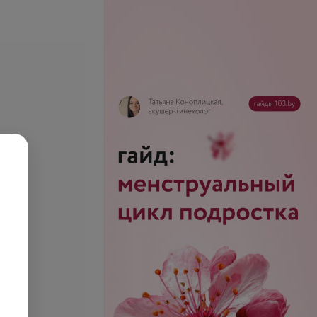
се цены
«каре»
Укладка с элементами
прически