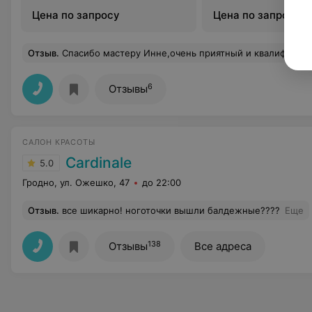
Цена по запросу
Цена по запросу
Отзыв
.
Спасибо мастеру Инне,очень приятный и квалифицированный спец
6
Отзывы
САЛОН КРАСОТЫ
Cardinale
5.0
Гродно, ул. Ожешко, 47
до 22:00
Отзыв
.
все шикарно! ноготочки вышли балдежные????
Еще
138
Отзывы
Все адреса