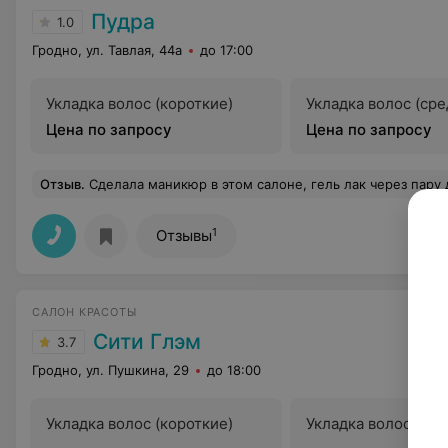
Пудра
1.0
Гродно, ул. Тавлая, 44а
до 17:00
Укладка волос (короткие)
Укладка волос (сре
Цена по запросу
Цена по запросу
Отзыв
.
Сделала маникюр в этом салоне, гель лак через пару дней начал о
1
Отзывы
САЛОН КРАСОТЫ
Сити Глэм
3.7
Гродно, ул. Пушкина, 29
до 18:00
Укладка волос (короткие)
Укладка волос (сре