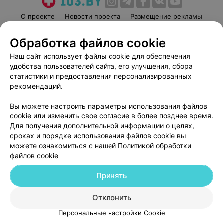
О проекте
Новости проекта
Размещение рекламы
Медицинский маркетинг
Публичный договор
Обработка файлов cookie
Пользовательское соглашение
Способы оплаты
Наш сайт использует файлы cookie для обеспечения
Вакансии
Партнеры
удобства пользователей сайта, его улучшения, сбора
Написать руководителю 103.by
статистики и предоставления персонализированных
рекомендаций.
Написать в поддержку
Персональные настройки cookie
Вы можете настроить параметры использования файлов
Обработка персональных данных
cookie или изменить свое согласие в более позднее время.
Для получения дополнительной информации о целях,
сроках и порядке использования файлов cookie вы
можете ознакомиться с нашей
Политикой обработки
файлов cookie
Принять
© 2026 ООО «Артокс Лаб», УНП 191700409
| 220012, Республика Беларусь,
г. Минск, улица Толбухина, 2, пом. 16 | help@103.by
Отклонить
Служба поддержки
+375 291212755
Персональные настройки Cookie