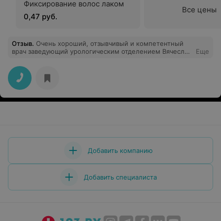
Фиксирование волос лаком
Все цены
0,47 руб.
Отзыв
.
Очень хороший, отзывчивый и компетентный
врач заведующий урологическим отделением Вячеслав
Еще
Михайлович. Спасибо огромное ему от больных,
которых он лечит. Все сотрудники доброжелательные,
внимательные.
Добавить компанию
Добавить специалиста