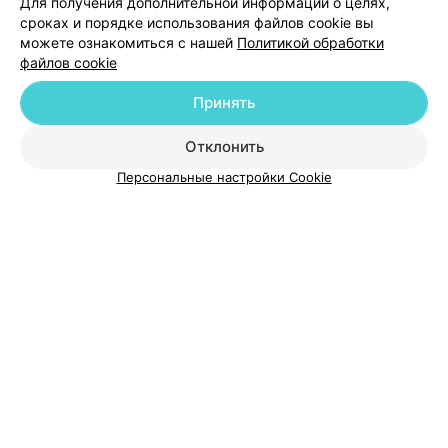
Для получения дополнительной информации о целях,
сроках и порядке использования файлов cookie вы
можете ознакомиться с нашей
Политикой обработки
файлов cookie
Добавить компанию
Принять
Добавить специалиста
Отклонить
Персональные настройки Cookie
О проекте
Новости проекта
Размещение рекламы
Медицинский маркетинг
Публичный договор
Пользовательское соглашение
Способы оплаты
Вакансии
Партнеры
Написать руководителю 103.by
Написать в поддержку
Персональные настройки cookie