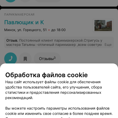
ПАРИКМАХЕРСКАЯ
Павлющик и К
Минск, ул. Горецкого, 51
до 18:00
Отзыв
.
Постоянный клиент парикмахерской.Стригусь у
мастера Татьяны -отличный парикмахер ,всем советую
Еще
3
Отзывы
Обработка файлов cookie
Наш сайт использует файлы cookie для обеспечения
удобства пользователей сайта, его улучшения, сбора
статистики и предоставления персонализированных
рекомендаций.
ЭФФЕКТИВНАЯ РЕКЛАМА НА САЙТЕ
Вы можете настроить параметры использования файлов
cookie или изменить свое согласие в более позднее время.