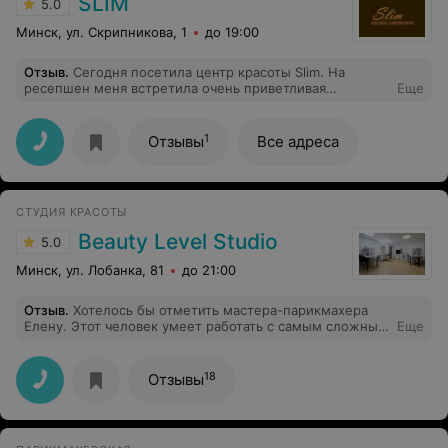
SLIM
5.0
Минск, ул. Скрипникова, 1
до 19:00
Отзыв
.
Сегодня посетила центр красоты Slim. На
ресепшен меня встретила очень приветливая
Еще
администратор Ольга, сразу окружила заботой и
вниманием. Массажист Анастасия очень
профессионально провела массаж, дала несколько
1
Отзывы
Все адреса
важных советов. Даже после одного сеанса я
почувствовала себя лучше, уменьшились зажимы в
теле. В целом, атмосфера в центре доброжелательная
и расслабляющая
СТУДИЯ КРАСОТЫ
Beauty Level Studio
5.0
Минск, ул. Лобанка, 81
до 21:00
Отзыв
.
Хотелось бы отметить мастера-парикмахера
Елену. Этот человек умеет работать с самым сложным
Еще
типом клиентов «не знаю, чего хочу, но сделайте,
чтобы мне понравилось» и мне безумно понравилось!
Елена понимает с полуслова и разбирается в
18
Отзывы
цветотипах. Делала у неё стрижку, сложное
окрашивание (не на все волосы), тонирование,
осталась очень довольна результатом и ценой (почти в
два раза меньше, чем я рассчитывала).