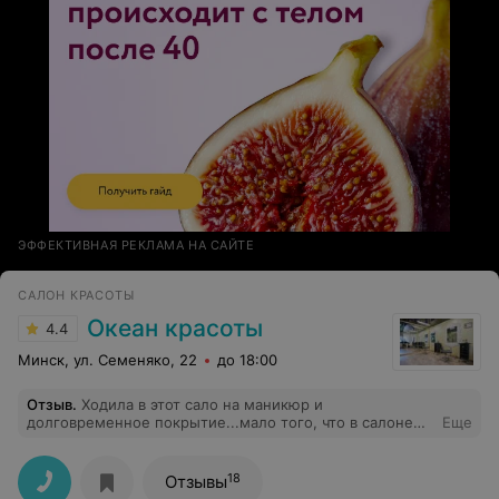
ЭФФЕКТИВНАЯ РЕКЛАМА НА САЙТЕ
САЛОН КРАСОТЫ
Океан красоты
4.4
Минск, ул. Семеняко, 22
до 18:00
Отзыв
.
Ходила в этот сало на маникюр и
долговременное покрытие...мало того, что в салоне
Еще
количество гель-лаков не превышает 10 шт, так и
мастер ничего не умеет, или по-крайней мере мне так
говорила. Не советую.
18
Отзывы