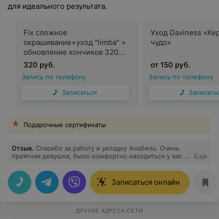
для идеального результата.
Fix сложное
Уход Daviness «Ке
окрашивание+уход "limba" +
чудо»
обновление кончиков 320
byn для новых клиентов
320 руб.
от 150 руб.
(длина до 40 см )
Запись по телефону
Запись по телефону
Записаться
Записать
Подарочные сертификаты
Отзыв
.
Спасибо за работу и укладку Анабель. Очень
приятная девушка, было комфортно находиться у вас в
Еще
салоне.
Записаться онлайн
ДРУГИЕ АДРЕСА СЕТИ