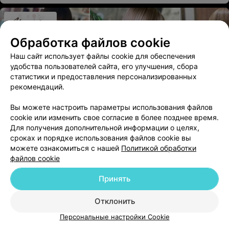
Обработка файлов cookie
Наш сайт использует файлы cookie для обеспечения
удобства пользователей сайта, его улучшения, сбора
статистики и предоставления персонализированных
рекомендаций.
СЕТЬ САЛОНОВ КРАСОТЫ
Вы можете настроить параметры использования файлов
cookie или изменить свое согласие в более позднее время.
Мильфей
5.0
Для получения дополнительной информации о целях,
Минск, ул. Петра Мстиславца, 11
с 10:00
сроках и порядке использования файлов cookie вы
можете ознакомиться с нашей
Политикой обработки
Сеть салонов красоты со стильным интерьером и
файлов cookie
широким спектром бьюти-услуг для женщин, мужчин и
детей.
Принять
Уход nashi argan
«Абсолютное счаст
Отклонить
Lebel (длинные)
Персональные настройки Cookie
150 руб.
315 руб.