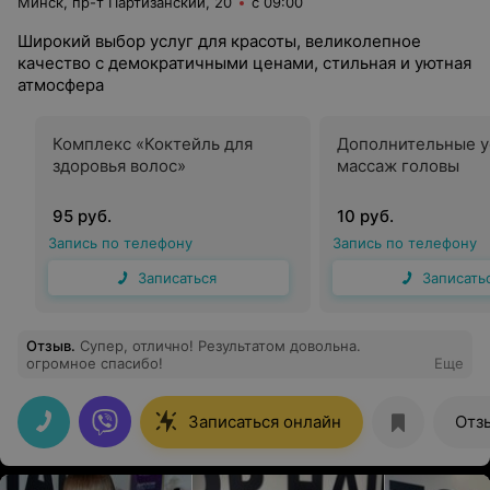
Минск, пр-т Партизанский, 20
с 09:00
Широкий выбор услуг для красоты, великолепное
качество с демократичными ценами, стильная и уютная
атмосфера
Комплекс «Коктейль для
Дополнительные у
здоровья волос»
массаж головы
95 руб.
10 руб.
Запись по телефону
Запись по телефону
Записаться
Записать
Отзыв
.
Супер, отлично! Результатом довольна.
огромное спасибо!
Еще
Записаться онлайн
Отз