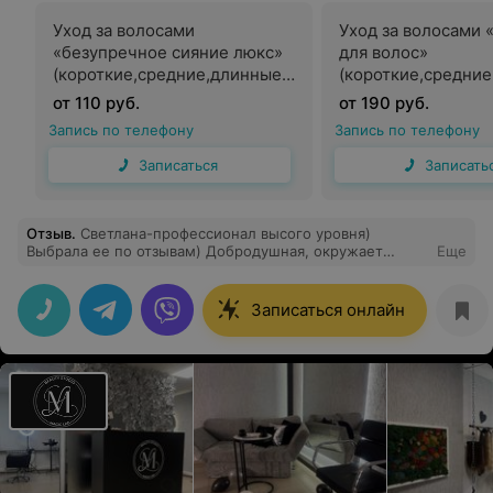
Уход за волосами
Уход за волосами 
«безупречное сияние люкс»
для волос»
(короткие,средние,длинные
(короткие,средни
волосы)
волосы)
от 110 руб.
от 190 руб.
Запись по телефону
Запись по телефону
Записаться
Записать
Отзыв
.
Светлана-профессионал высого уровня)
Выбрала ее по отзывам) Добродушная, окружает
Еще
позитивной атмосферой с первой минуты прибывания
в салоне. Замечательный результат: делала
мелирование и стрижку) Очень качественное
Записаться онлайн
исполнение) Нстоящий релакс) Всем советую!
Спасибо большое!