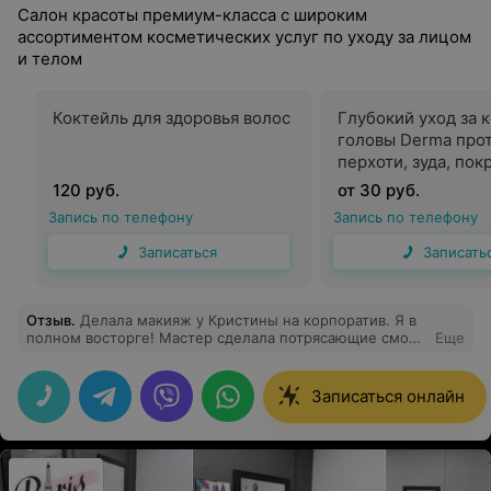
Салон красоты премиум-класса с широким
ассортиментом косметических услуг по уходу за лицом
и телом
Коктейль для здоровья волос
Глубокий уход за 
головы Derma про
перхоти, зуда, по
120 руб.
от 30 руб.
Запись по телефону
Запись по телефону
Записаться
Записать
Отзыв
.
Делала макияж у Кристины на корпоратив. Я в
полном восторге! Мастер сделала потрясающие смоки
Еще
в коричневых оттенках. Макияж продержался более 12
часов и ничего не скаталось и не осыпалось. Очень
профессиональный подход. Рекомендую!
Записаться онлайн