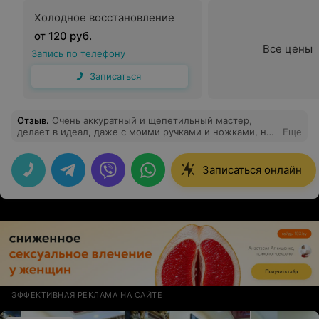
Холодное восстановление
от 120 руб.
Все цены
Запись по телефону
Записаться
Отзыв
.
Очень аккуратный и щепетильный мастер,
делает в идеал, даже с моими ручками и ножками, на
Еще
педикюре даже засыпала)сделала прекрасный
миндаль на достаточно сложном исходнике,
обязательно приду еще
Записаться онлайн
ЭФФЕКТИВНАЯ РЕКЛАМА НА САЙТЕ