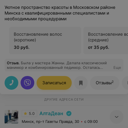
Уютное пространство красоты в Московском районе
Минска с квалифицированными специалистами и
необходимыми процедурами
Восстановление волос
Восстановление в
(короткие)
(средние)
30 руб.
от 35 руб.
Отзыв
.
Была у мастера Жанны. Делала классический
маникюр и комбинированный педикюр. Осталась
Еще
очень довольна результатом. Видно, что мастер с
большим опытом. Все сделано очень аккуратно и
естественно. Пишу отзыв спустя две недели -
2
Записаться
Отзывы
нареканий нет. Обязательно приду еще.
ДРУГИЕ АДРЕСА СЕТИ
АлтаДеан
5.0
Минск, пр-т Газеты Правда, 30
с 09:00