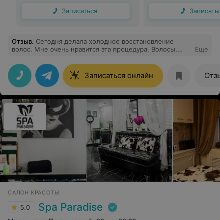
Записаться
Записать
Отзыв
.
Сегодня делала холодное восстановление
волос. Мне очень нравится эта процедура. Волосы,
Еще
мягкие, нежные, блестящие. Спасибо большое Полине
за такую красоту. Очень рада, что нашла свою фею
Записаться онлайн
Отз
САЛОН КРАСОТЫ
Spa Paradise
5.0