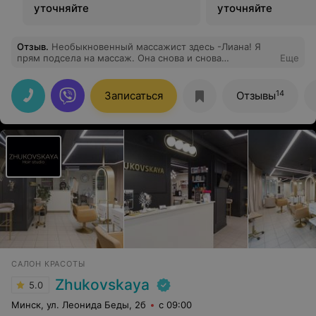
уточняйте
уточняйте
Отзыв
.
Необыкновенный массажист здесь -Лиана! Я
прям подсела на массаж. Она снова и снова
Еще
возвращает меня к жизни! Необыкновенно!
Рекомендую от души
14
Записаться
Отзывы
САЛОН КРАСОТЫ
Zhukovskaya
5.0
Минск, ул. Леонида Беды, 2б
с 09:00