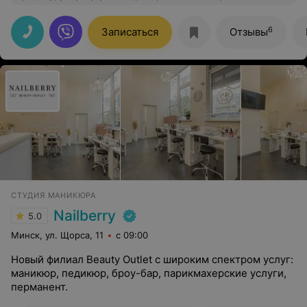
окрашивание волос только Юлия, колорист и просто
мастер, которая понимает все пожелания и делает все
очень профессионально. Огромная благодарность,
6
Записаться
Отзывы
рекомендую!
СТУДИЯ МАНИКЮРА
Nailberry
5.0
Минск, ул. Щорса, 11
с 09:00
Новый филиал Beauty Outlet с широким спектром услуг:
маникюр, педикюр, броу-бар, парикмахерские услуги,
перманент.