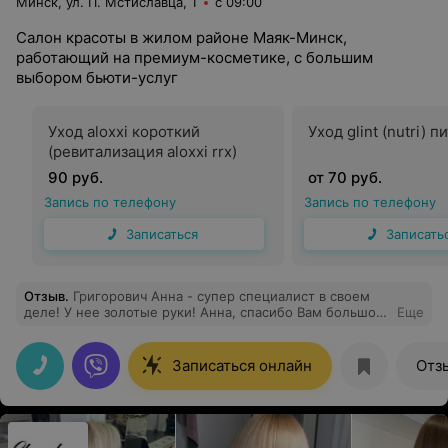
Минск, ул. П. Мстиславца, 1
с 09:00
Салон красоты в жилом районе Маяк-Минск,
работающий на премиум-косметике, с большим
выбором бьюти-услуг
Уход aloxxi короткий
Уход glint (nutri) п
(ревитализация aloxxi rrx)
90 руб.
от 70 руб.
Запись по телефону
Запись по телефону
Записаться
Записать
Отзыв
.
Григорович Анна - супер специалист в своем
деле! У нее золотые руки! Анна, спасибо Вам большое
Еще
за такую «красивую» работу!!!
Записаться онлайн
Отз