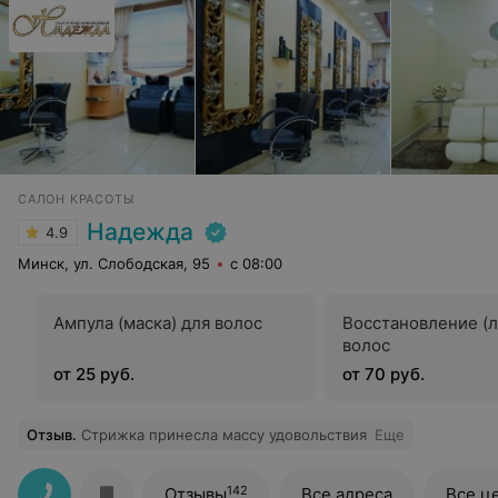
САЛОН КРАСОТЫ
Надежда
4.9
Минск, ул. Слободская, 95
с 08:00
Ампула (маска) для волос
Восстановление (
волос
от 25 руб.
от 70 руб.
Отзыв
.
Стрижка принесла массу удовольствия
Еще
142
Отзывы
Все адреса
Все ц