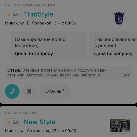
хороша, но точно не для сложных окрашиваний.
САЛОН-ПАРИКМАХЕРСКАЯ
Выброшенные деньги на ветер и плохое настроение
обеспечено, зато за время окрашивания изложит вам
TrimStyle
5.0
пол своей жизни в рассказах. Языком «работает»
лучше, чем руками. Ее однозначно не рекомендую.
Минск, ул. Е. Полоцкой, 3
с 09:30
Остальные мастера прекрасные и как люди и как
профессионалы.
Ламинирование волос
Ламинирование во
(короткие)
(средние)
Цена по запросу
Цена по запросу
Отзыв
.
Впервые посетили салон с подругой ради
стрижки. Остались очень довольны работой и
Еще
профессионализмом мастера Ксении. Придем еще)
4
Отзывы
САЛОН КРАСОТЫ
New Style
5.0
Минск, ул. Ложинская, 22
с 09:00