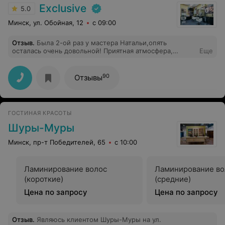
Exclusive
5.0
Минск, ул. Обойная, 12
с 09:00
Отзыв
.
Была 2-ой раз у мастера Натальи,опять
осталась очень довольной! Приятная атмосфера,
Еще
внимательный подход,результат-сногсшибательный!
Спасибо огромное ещё раз!!!
90
Отзывы
ГОСТИНАЯ КРАСОТЫ
Шуры-Муры
Минск, пр-т Победителей, 65
с 10:00
Ламинирование волос
Ламинирование во
(короткие)
(средние)
Цена по запросу
Цена по запросу
Отзыв
.
Являюсь клиентом Шуры-Муры на ул.