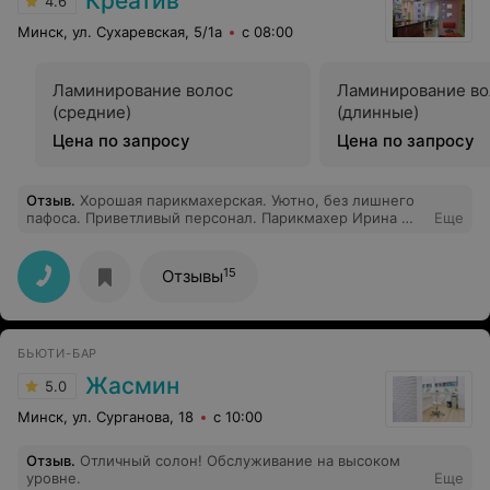
Креатив
4.6
хорошо, но во время первой же фото сессии макияж
поплыл, а потом ЗАГС, вторая фото сессия..... мастер
Минск, ул. Сухаревская, 5/1а
с 08:00
ли не умеет фиксировать прическу/макияж или
администратор не в состоянии обеспечить
сопутствующий материал разбираться вам, но команды
Ламинирование волос
Ламинирование во
отвечающей за качество НЕТ. Р.S. на Шаранговича в
(средние)
(длинные)
парикмахерской мне сделали прическу со шпильками,
накрасила девочка по объявлению(справедливость
Цена по запросу
Цена по запросу
ради скажу, хуже чем Татьяна Оскирко),но ничто не
поплыло и не об ползло даже на 2ден
Отзыв
.
Хорошая парикмахерская. Уютно, без лишнего
пафоса. Приветливый персонал. Парикмахер Ирина —
Еще
волшебница, огромное спасибо за стрижку и завивку!!!
Цены очень приятные.
15
Отзывы
БЬЮТИ-БАР
Жасмин
5.0
Минск, ул. Сурганова, 18
с 10:00
Отзыв
.
Отличный солон! Обслуживание на высоком
уровне.
Еще