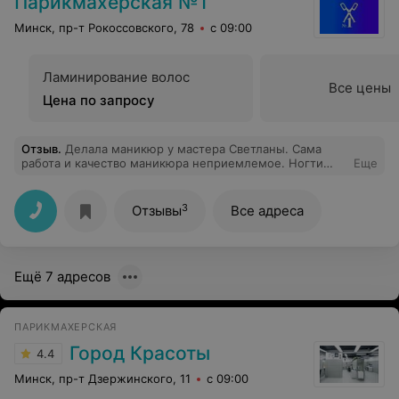
Парикмахерская №1
Минск, пр-т Рокоссовского, 78
с 09:00
Ламинирование волос
Все цены
Цена по запросу
Отзыв
.
Делала маникюр у мастера Светланы. Сама
работа и качество маникюра неприемлемое. Ногти
Еще
испорчены, спилены края, имеют разную форму,
кутикула бахромой, гель лак нанесен буграми с
просветами, вдобавок еще и отслоился весь. Потеряла
3
Отзывы
Все адреса
время и деньги.
Ещё 7 адресов
ПАРИКМАХЕРСКАЯ
Город Красоты
4.4
Минск, пр-т Дзержинского, 11
с 09:00