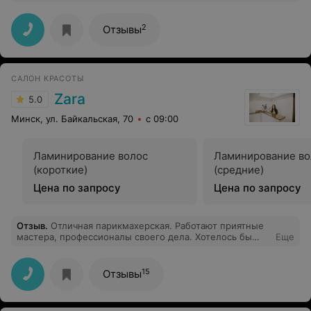
2
Отзывы
САЛОН КРАСОТЫ
Zara
5.0
Минск, ул. Байкальская, 70
с 09:00
Ламинирование волос
Ламинирование во
(короткие)
(средние)
Цена по запросу
Цена по запросу
Отзыв
.
Отличная парикмахерская. Работают приятные
мастера, профессионалы своего дела. Хотелось бы
Еще
отметить мастера - Хохол Елену, очень здорово и
профессионально выполняет свою работу. Очень
приятная девушка - директор (мастер маникюра).
15
Отзывы
Единственный минус данной парикмахерской - мастер
Ирина,. Берет деньги за непрофессиональное
окрашивание. Может быть для кого-то в чем-то она и