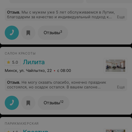
Отзыв
.
Мы с мужем уже 5 лет обслуживаемся в Лутии,
благодарим за качество и индивидуальный подход к
Еще
каждому клиенту,все время предоставляются какие-то
скидки или акции.Большое спасибо!
3
Отзывы
САЛОН КРАСОТЫ
Лилита
5.0
Минск, ул. Чайлытко, 22
с 08:00
Отзыв
.
Не могу сказать спасибо, конечно праздник
состоялся, но осадок остался. В вашем салоне
Еще
КРАСОТЫ невеста делала прическу и макияж
08.08.2015. Прическу мастер Татьяна Оскирко
повторила по представленной фотографии и украсила
12
Отзывы
красиво, но шпильки сыпались с головы невесты как
дождь. Соответственно, прическа медленно, но верно
к ЗАГСу и , тем более к кафе, об ползла Отдельно про
макияж(мастер тот же), условия конечно боевые, но
ПАРИКМАХЕРСКАЯ
жара не первый день стояла, а вы, стесняюсь
напомнить, САЛОН, а не группа девочек. Накрасили