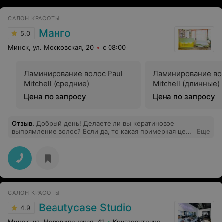
САЛОН КРАСОТЫ
Манго
5.0
Минск, ул. Московская, 20
с 08:00
Ламинирование волос Paul
Ламинирование во
Mitchell (средние)
Mitchell (длинные)
Цена по запросу
Цена по запросу
Отзыв
.
Добрый день! Делаете ли вы кератиновое
выпрямление волос? Если да, то какая примерная цена
Еще
для волос средней длины (40 см)?
САЛОН КРАСОТЫ
Beautycase Studio
4.9
Минск, ул. Нововиленская, 41
Круглосуточно