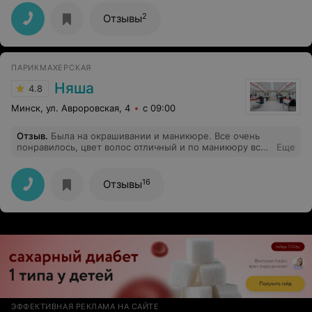
салона. Пока ожидала время предложит выпить
чашечку кофе, и послушать музыку. Обстановка
2
Отзывы
располагающая,все выдержано в одном стиле.
Следующий раз буду записываться к тому же мастеру
уже и на стрижку.
ПАРИКМАХЕРСКАЯ
Няша
4.8
Минск, ул. Авроровская, 4
с 09:00
Отзыв
.
Была на окрашивании и маникюре. Все очень
понравилось, цвет волос отличный и по маникюру все
Еще
пожелания учтены, приду обязательно еще!
16
Отзывы
ЭФФЕКТИВНАЯ РЕКЛАМА НА САЙТЕ