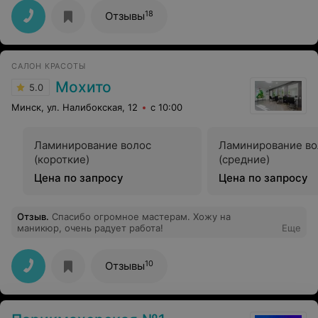
мужскую косметику аналогично! Поход к Елене - это
микроотдых и заряд хорошим настроением на весь
18
Отзывы
день, потому что она добрая, интересная и
общительная девушка!!
САЛОН КРАСОТЫ
Мохито
5.0
Минск, ул. Налибокская, 12
с 10:00
Ламинирование волос
Ламинирование во
(короткие)
(средние)
Цена по запросу
Цена по запросу
Отзыв
.
Спасибо огромное мастерам. Хожу на
маникюр, очень радует работа!
Еще
10
Отзывы