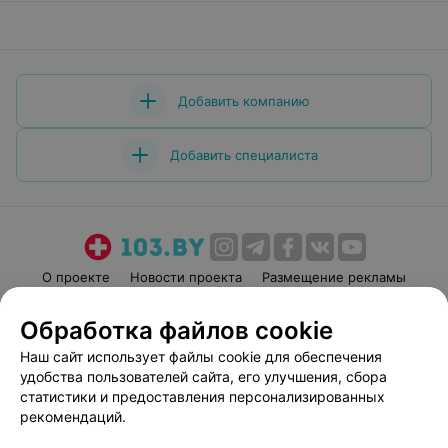
Добавить компанию
Добавить специалиста
О проекте
Новости проекта
Размещение рекламы
Медицинский маркетинг
Публичный договор
Обработка файлов cookie
Пользовательское соглашение
Способы оплаты
Наш сайт использует файлы cookie для обеспечения
Вакансии
Партнеры
удобства пользователей сайта, его улучшения, сбора
Написать руководителю 103.by
статистики и предоставления персонализированных
рекомендаций.
Написать в поддержку
Персональные настройки cookie