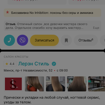
Биозавивка No Inhibition: локоны без серы и аммиака
Отзыв
.
Отличный салон ,все девочки мастера своего
дела. Отдельное спасибо хочу выразить мастеру
Еще
Карине,пришла на стрижку и окраску , я очень
довольна все получилось как я хотела
6
Записаться
Отзывы
САЛОН КРАСОТЫ
Лерэн Стиль
4.4
Минск, пр-т Независимости, 52
с 09:00
Прически и укладки на любой случай, ногтевой сервис,
уходы за телом.