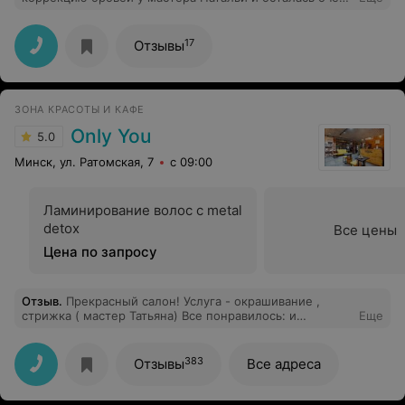
довольна результатом. Чувствуется, что Наталья
профессионал в своём деле и по-настоящему любит
свою работу. Запишусь к ней и в следующий раз.
17
Отзывы
Советую всем!
ЗОНА КРАСОТЫ И КАФЕ
Only You
5.0
Минск, ул. Ратомская, 7
с 09:00
Ламинирование волос с metal
detox
Все цены
Цена по запросу
Отзыв
.
Прекрасный салон! Услуга - окрашивание ,
стрижка ( мастер Татьяна) Все понравилось: и
Еще
атмосфера, и работа мастера, и отношение персонала
к клиентам Однозначно рекомендую.
383
Отзывы
Все адреса