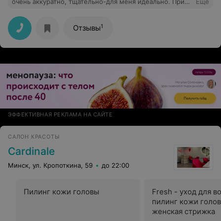
очень аккуратно, тщательно-для меня идеально. При
Еще
этом, цена,как везде, а интерьер очень
красивый(салонный, а не парикмахерской)
1
Отзывы
ЭФФЕКТИВНАЯ РЕКЛАМА НА САЙТЕ
САЛОН КРАСОТЫ
Cardinale
Минск, ул. Кропоткина, 59
до 22:00
Пилинг кожи головы
Fresh - уход для в
пилинг кожи голо
женская стрижка