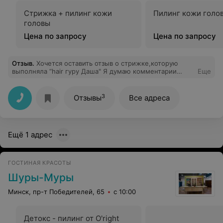
Стрижка + пилинг кожи
Пилинг кожи голо
головы
Цена по запросу
Цена по запросу
Отзыв
.
Хочется оставить отзыв о стрижке,которую
выполняла “hair гуру Даша" Я думаю комментарии
Еще
особо не нужны ,здесь и так всё понятно. Выплакано
много слез,ситуацию приняла ,все равно никак не
изменить. Просто не заблуждайтесь людей,что это
3
Отзывы
Все адреса
«hair гуру » Лет 10 назад в самой дешевой
парикмахерской стригли лучше.
Ещё 1 адрес
ГОСТИНАЯ КРАСОТЫ
Шуры-Муры
Минск, пр-т Победителей, 65
с 10:00
Детокс - пилинг от O'right