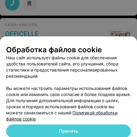
САЛОН КРАСОТЫ
OFFICELLE
Минск, ул. Красноармейская, 22а
Выходной
Обработка файлов cookie
Наш сайт использует файлы cookie для обеспечения
Пилинг кожи головы
Все цены
удобства пользователей сайта, его улучшения, сбора
Цена по запросу
статистики и предоставления персонализированных
рекомендаций.
Вы можете настроить параметры использования файлов
cookie или изменить свое согласие в более позднее время.
Для получения дополнительной информации о целях,
сроках и порядке использования файлов cookie вы
можете ознакомиться с нашей
Политикой обработки
файлов cookie
Принять
Добавить компанию