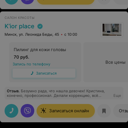
САЛОН КРАСОТЫ
K’ior place
Минск, ул. Леонида Беды, 45
с 10:00
Пилинг для кожи головы
70 руб.
Все цены
Запись по телефону
Записаться
Отзыв
.
Безумно рада, что нашла девочек! Кристина,
конечно, профессионал. Делали коррекцию, всё
Еще
аккуратно, без боли сняли, колтуны(по моей вине) без
единой боли распутали, приятная атмосфера, а
результат огонь вообще! Очень нравится, что со мной
Записаться онлайн
Отз
коммуницируют, интересуются моими желаниями, и,
не мало важно, предлагают разные идеи, как можно
улучшить волосы, вид ! Лучшие