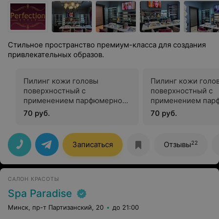
Стильное пространство премиум-класса для создания
привлекательных образов.
Пилинг кожи головы
Пилинг кожи голо
поверхностный с
поверхностный с
применением парфюмерно-
применением пар
косметической продукции
косметической пр
70 руб.
70 руб.
маска-баланс
22
Записаться
Отзывы
САЛОН КРАСОТЫ
Spa Paradise
Минск, пр-т Партизанский, 20
до 21:00