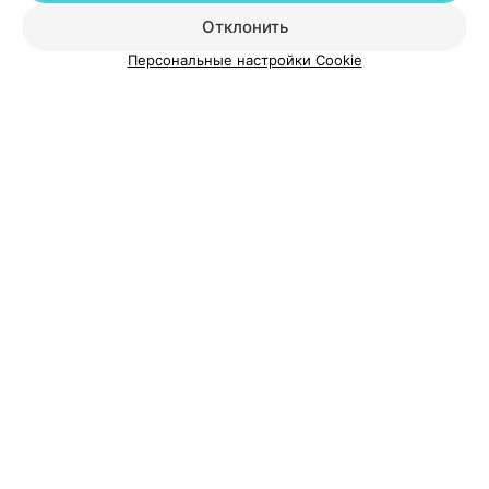
Отклонить
Добавить специалиста
Персональные настройки Cookie
О проекте
Новости проекта
Размещение рекламы
Медицинский маркетинг
Публичный договор
Пользовательское соглашение
Способы оплаты
Вакансии
Партнеры
Написать руководителю 103.by
Написать в поддержку
Персональные настройки cookie
Обработка персональных данных