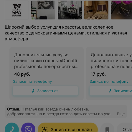
Широкий выбор услуг для красоты, великолепное
качество с демократичными ценами, стильная и уютная
атмосфера
Дополнительные услуги:
Дополнительные у
пилинг кожи головы «Donatti
пилинг кожи голов
professional» поверхностный
professional» пов
с применением
с применением
48 руб.
17 руб.
парфюмерно-косметической
парфюмерно-косм
Запись по телефону
Запись по телефону
продукции, Бразилия (как
продукции, Бразил
самостоятельная процедура)
дополнение к стр
Записаться
Записать
уходу)
Отзыв
.
Наталья как всегда очень любезна,
доброжелательна и всегда готова дать советы по уходу
Еще
за волосами. Свою работы выполняет с любовью,
очень внимально и аккуратна
Записаться онлайн
Отз