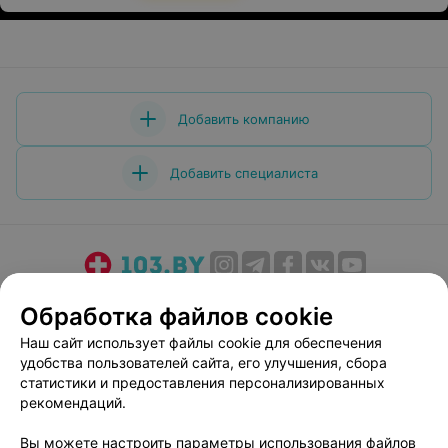
Добавить компанию
Добавить специалиста
О проекте
Новости проекта
Размещение рекламы
Обработка файлов cookie
Медицинский маркетинг
Публичный договор
Наш сайт использует файлы cookie для обеспечения
Пользовательское соглашение
Способы оплаты
удобства пользователей сайта, его улучшения, сбора
Вакансии
Партнеры
статистики и предоставления персонализированных
рекомендаций.
Написать руководителю 103.by
Написать в поддержку
Вы можете настроить параметры использования файлов