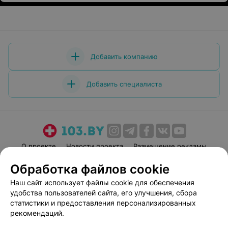
Добавить компанию
Добавить специалиста
О проекте
Новости проекта
Размещение рекламы
Медицинский маркетинг
Публичный договор
Обработка файлов cookie
Пользовательское соглашение
Способы оплаты
Наш сайт использует файлы cookie для обеспечения
Вакансии
Партнеры
удобства пользователей сайта, его улучшения, сбора
статистики и предоставления персонализированных
Написать руководителю 103.by
рекомендаций.
Написать в поддержку