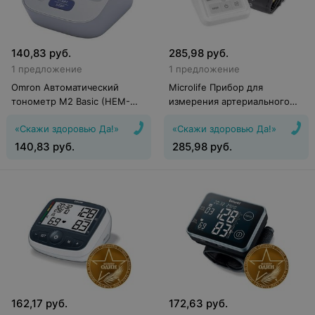
140,83
руб.
285,98
руб.
1 предложение
1 предложение
Omron Автоматический
Microlife Прибор для
тонометр M2 Basic (HEM-
измерения артериального
7121-ARU)
давления электронный BP B3
«Скажи здоровью Да!»
«Скажи здоровью Да!»
AFIB с принадлежностями
140,83
руб.
285,98
руб.
162,17
руб.
172,63
руб.