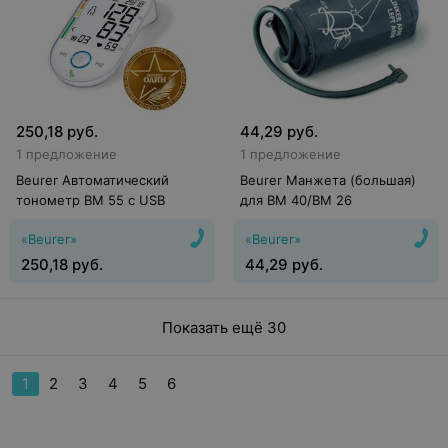
250,18
руб.
44,29
руб.
1 предложение
1 предложение
Beurer Автоматический
Beurer Манжета (большая)
тонометр BM 55 c USB
для BM 40/BM 26
«Beurer»
«Beurer»
250,18
руб.
44,29
руб.
Показать ещё 30
1
2
3
4
5
6