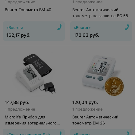
1 предложение
1 предложение
Beurer Тонометр BM 40
Beurer Автоматический
тонометр на запястье BC 58
«Beurer»
«Beurer»
162,17
руб.
172,63
руб.
147,88
руб.
120,04
руб.
1 предложение
1 предложение
Microlife Прибор для
Beurer Автоматический
измерения артериального
тонометр BM 26
давления электронный BP B2
«Скажи здоровью Да!»
«Beurer»