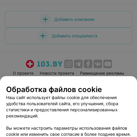
Добавить компанию
Добавить специалиста
О проекте
Новости проекта
Размещение рекламы
Медицинский маркетинг
Публичный договор
Обработка файлов cookie
Пользовательское соглашение
Способы оплаты
Наш сайт использует файлы cookie для обеспечения
Вакансии
Партнеры
удобства пользователей сайта, его улучшения, сбора
Написать руководителю 103.by
статистики и предоставления персонализированных
рекомендаций.
Написать в поддержку
Персональные настройки cookie
Вы можете настроить параметры использования файлов
Обработка персональных данных
cookie или изменить свое согласие в более позднее время.