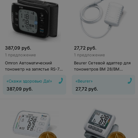
387,09
руб.
27,72
руб.
1 предложение
1 предложение
Omron Автоматический
Beurer Сетевой адаптер для
тонометр на запястье RS-7
тонометров BM 28/BM
Intelli IT (HEM-6232T-E)
40/BM 44/BM 45/BM 55/BM
«Скажи здоровью Да!»
«Beurer»
58/BM 77
387,09
руб.
27,72
руб.