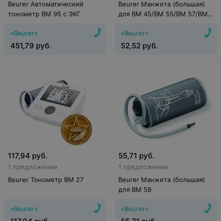
Beurer Автоматический
Beurer Манжета (большая)
тонометр BM 95 с ЭКГ
для BM 45/BM 55/BM 57/BM
85
«Beurer»
«Beurer»
451,79
руб.
52,52
руб.
117,94
руб.
55,71
руб.
1 предложение
1 предложение
Beurer Тонометр BM 27
Beurer Манжета (большая)
для BM 58
«Beurer»
«Beurer»