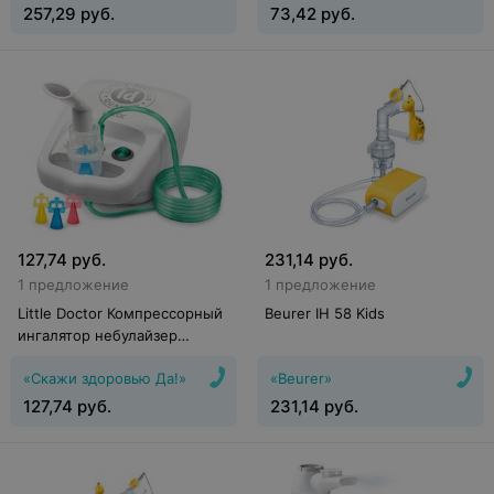
257,29
руб.
73,42
руб.
127,74
руб.
231,14
руб.
1 предложение
1 предложение
Little Doctor Компрессорный
Beurer IH 58 Kids
ингалятор небулайзер
LD212C белый
«Скажи здоровью Да!»
«Beurer»
127,74
руб.
231,14
руб.