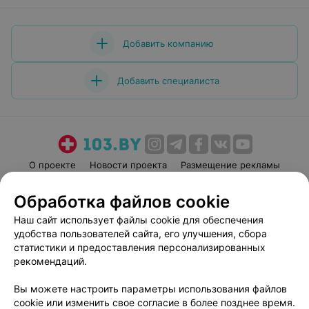
Добавить компанию
Добавить специалиста
О проекте
Новости проекта
Размещение рекламы
Медицинский маркетинг
Публичный договор
Обработка файлов cookie
Пользовательское соглашение
Способы оплаты
Наш сайт использует файлы cookie для обеспечения
Вакансии
Партнеры
удобства пользователей сайта, его улучшения, сбора
Написать руководителю 103.by
статистики и предоставления персонализированных
рекомендаций.
Написать в поддержку
Персональные настройки cookie
Вы можете настроить параметры использования файлов
Обработка персональных данных
cookie или изменить свое согласие в более позднее время.