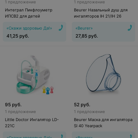
1 предложение
1 предложение
Интеграл Пикфлоуметр
Beurer Назальный душ для
ИПСВ2 для детей
ингаляторов IH 21/IH 26
«Скажи здоровью Да!»
«Beurer»
41,25
руб.
27,85
руб.
95
руб.
52
руб.
1 предложение
1 предложение
Little Doctor Ингалятор LD-
Beurer Маска для ингалятора
221C
SI 40 Yearpack
«Скажи здоровью Да!»
«Beurer»