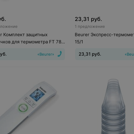
уб.
23,31
руб.
дложение
1 предложение
r Комплект защитных
Beurer Экспресс-термоме
чков для термометра FT 78
15/1
т)
уб.
23,31
руб.
«Beurer»
«Beu
нфракрасный
Тип
:
электронный
Способ и
аксиллярный, оральный, рек