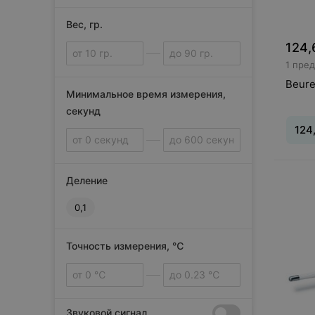
Вес, гр.
124,
1 пре
Beure
Минимальное время измерения,
секунд
124
Тип
:
и
Деление
измер
0,1
Точность измерения, ℃
Звуковой сигнал