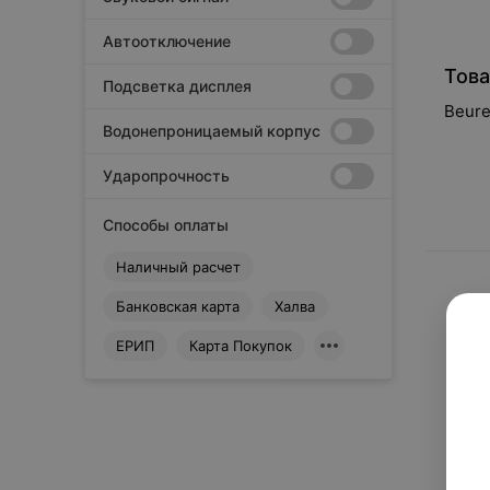
Автоотключение
Това
Подсветка дисплея
Beure
Водонепроницаемый корпус
Ударопрочность
Способы оплаты
Наличный расчет
Банковская карта
Халва
ЕРИП
Карта Покупок
Сбросить