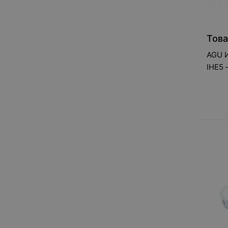
Това
AGU 
IHE5 