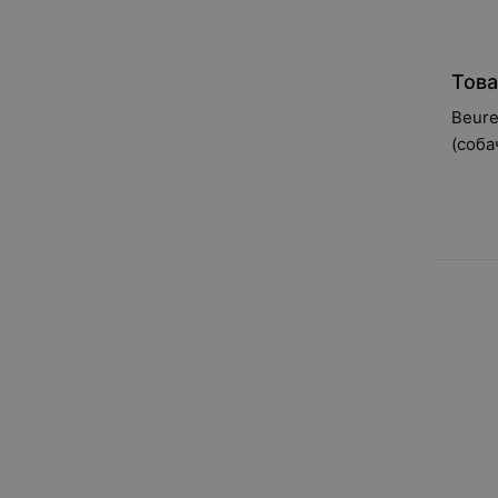
Това
Beure
(соба