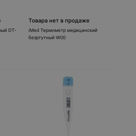
е
Товара нет в продаже
ный DT-
iMed Термометр медицинский
безртутный W00