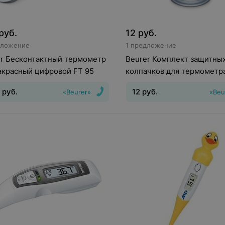
руб.
12
руб.
дложение
1 предложение
er Бесконтактный термометр
Beurer Комплект защитны
акрасный цифровой FT 95
колпачков для термометра
(20 шт)
руб.
12
руб.
«Beurer»
«Beu
нфракрасный
Способ
Тип
:
инфракрасный
ения
:
бесконтактный