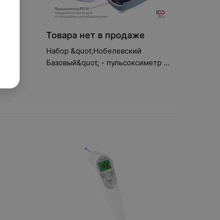
е
Товара нет в продаже
Набор &quot;Нобелевский
Базовый&quot; - пульсоксиметр +
тонометр