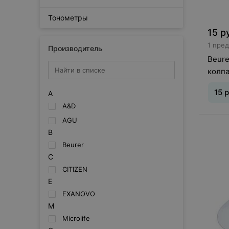
Тонометры
15
р
1 пре
Производитель
Beure
колпа
(20 ш
15
р
A
A&D
AGU
Тип
:
и
B
Beurer
C
CITIZEN
E
EXANOVO
M
Microlife