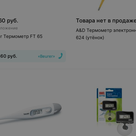
60
руб.
Товара нет в продаж
дложение
A&D Термометр электрон
r Термометр FT 65
624 (утёнок)
,60
руб.
«Beurer»
нфракрасный
Способ
ения
:
лобный, ушной