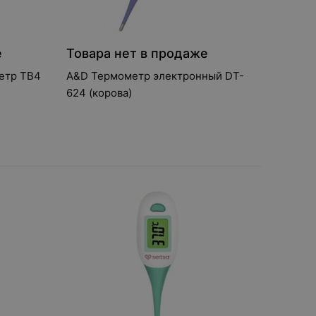
е
Товара нет в продаже
етр TB4
A&D Термометр электронный DT-
624 (корова)