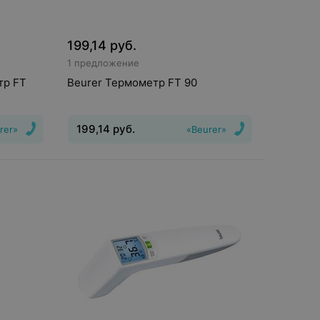
199,14
руб.
1 предложение
тр FT
Beurer Термометр FT 90
199,14
руб.
rer»
«Beurer»
змерения
:
Тип
:
инфракрасный
Способ
тальный
измерения
:
бесконтактный, лобный