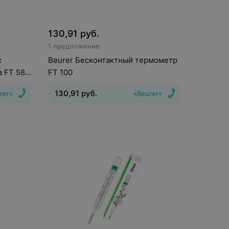
130,91
руб.
1 предложение
х
Beurer Бесконтактный термометр
 FT 58
FT 100
130,91
руб.
rer»
«Beurer»
Тип
:
инфракрасный
Способ
измерения
:
бесконтактный, лобный