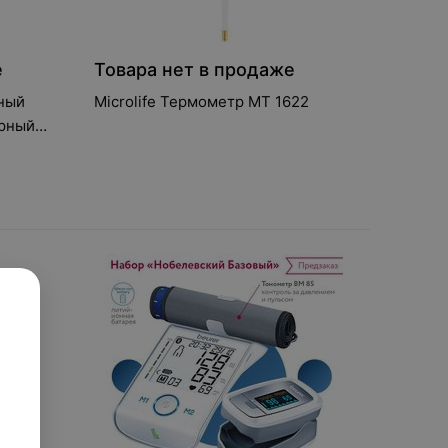
е
Товара нет в продаже
ный
Microlife Термометр MT 1622
ёрный