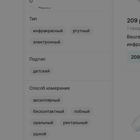
O
Omron
P
Тип
209
Prolife
1 пре
I
инфракрасный
ртутный
Beur
iMed
электронный
инфр
S
sertsa
209
Подтип
И
Интеграл
детский
Тип
:
и
Т
измер
Термоприбор
Способ измерения
аксиллярный
бесконтактный
лобный
оральный
ректальный
ушной