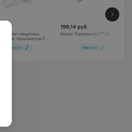
.
199,14
руб.
 Комплект защитных
Beurer Термометр FT 90
ков для термометра FT
шт)
«Beurer»
«Beurer»