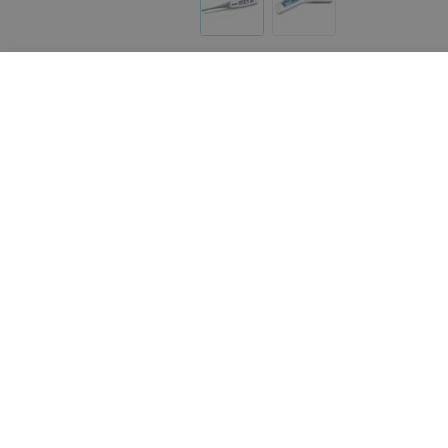
Другие товары «Beurer»
12
руб.
124,60
руб.
Beurer Комплект защитных
Beurer Термометр FT 6
колпачков для термометра FT
58 (20 шт)
«Beurer»
«Beurer»