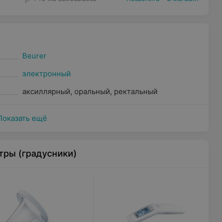
Beurer
электронный
аксиллярный
,
оральный
,
ректальный
Показать ещё
тры (градусники)