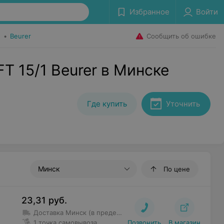
Избранное
Войти
Сообщить об ошибке
)
•
Beurer
T 15/1 Beurer в Минске
Где купить
Уточнить
Минск
По цене
23,31
руб.
Доставка Минск (в пределах МКАД и Уручье)
– Доставка 
1 точка самовывоза
Позвонить
В магазин