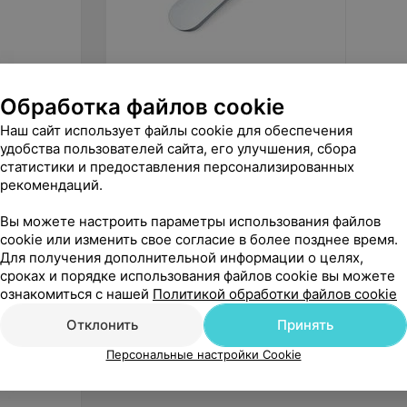
209
руб.
15
руб
Обработка файлов cookie
Beurer Бесконтактный
Beurer
термометр инфракрасный
колпач
Наш сайт использует файлы cookie для обеспечения
цифровой FT 95
78 (20 
«Beurer»
удобства пользователей сайта, его улучшения, сбора
статистики и предоставления персонализированных
рекомендаций.
Вы можете настроить параметры использования файлов
cookie или изменить свое согласие в более позднее время.
Для получения дополнительной информации о целях,
сроках и порядке использования файлов cookie вы можете
ознакомиться с нашей
Политикой обработки файлов cookie
Отклонить
Принять
Персональные настройки Cookie