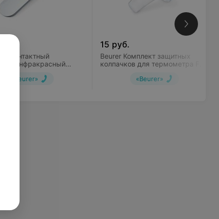
уб.
15
руб.
 Бесконтактный
Beurer Комплект защитных
етр инфракрасный
колпачков для термометра FT
ой FT 95
78 (20 шт)
«Beurer»
«Beurer»