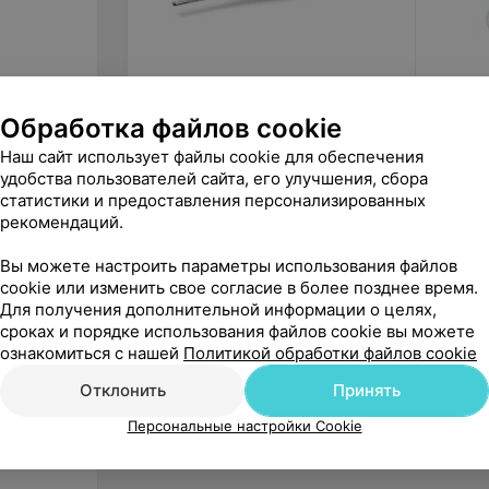
23,31
руб.
209
р
Обработка файлов cookie
Beurer Экспресс-термометр FT
Beurer
15/1
термом
Наш сайт использует файлы cookie для обеспечения
цифров
«Beurer»
удобства пользователей сайта, его улучшения, сбора
статистики и предоставления персонализированных
рекомендаций.
Вы можете настроить параметры использования файлов
cookie или изменить свое согласие в более позднее время.
Для получения дополнительной информации о целях,
сроках и порядке использования файлов cookie вы можете
ознакомиться с нашей
Политикой обработки файлов cookie
Отклонить
Принять
Персональные настройки Cookie