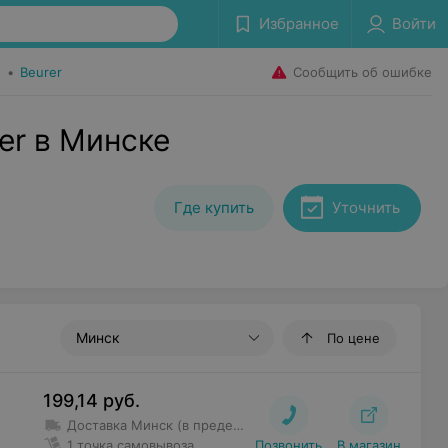
Избранное
Войти
Сообщить об ошибке
)
•
Beurer
er в Минске
Где купить
Уточнить
Минск
По цене
199,14
руб.
Доставка Минск (в пределах МКАД и Уручье)
– Доставка 
1 точка самовывоза
Позвонить
В магазин