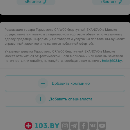
«Beurer»
«Beurer»
Реализация товара Термометр CR.W00 безртутный EXANOVO в Минске
осуществляется только в стационарном торговом объекте по указанному
адресу продавца. Информация о товарах и услугах на портале 103.by носит
справочный характер и не является публичной офертой.
Указанная цена на Термометр CR.W00 безртутный EXANOVO в Минске
может отличаться от фактической. Если в описании или цене вы заметили
неточность или ошибку, пожалуйста, сообщите нам на почту
help@103.by
.
Добавить компанию
Добавить специалиста