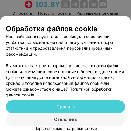
О проекте
Новости проекта
Размещение рекламы
Медицинский маркетинг
Публичный договор
Обработка файлов cookie
Пользовательское соглашение
Способы оплаты
Наш сайт использует файлы cookie для обеспечения
Вакансии
Партнеры
удобства пользователей сайта, его улучшения, сбора
Написать руководителю 103.by
статистики и предоставления персонализированных
рекомендаций.
Написать в поддержку
Персональные настройки cookie
Вы можете настроить параметры использования файлов
Обработка персональных данных
cookie или изменить свое согласие в более позднее время.
Для получения дополнительной информации о целях,
сроках и порядке использования файлов cookie вы
можете ознакомиться с нашей
Политикой обработки
файлов cookie
Принять
© 2026 ООО «Артокс Лаб», УНП 191700409
| 220012, Республика Беларусь,
г. Минск, улица Толбухина, 2, пом. 16 | help@103.by
Отклонить
Служба поддержки
+375 291212755
Персональные настройки Cookie