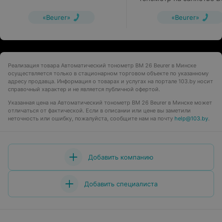
«Beurer»
«Beurer»
Реализация товара Автоматический тонометр BM 26 Beurer в Минске
осуществляется только в стационарном торговом объекте по указанному
адресу продавца. Информация о товарах и услугах на портале 103.by носит
справочный характер и не является публичной офертой.
Указанная цена на Автоматический тонометр BM 26 Beurer в Минске может
отличаться от фактической. Если в описании или цене вы заметили
неточность или ошибку, пожалуйста, сообщите нам на почту
help@103.by
.
Добавить компанию
Добавить специалиста