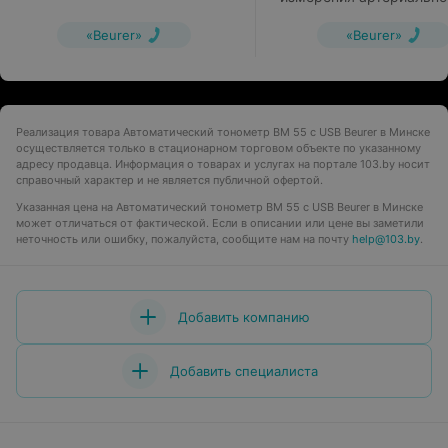
давления BM 40 (с сет
адаптером)
«Beurer»
«Beurer»
Реализация товара Автоматический тонометр BM 55 c USB Beurer в Минске
осуществляется только в стационарном торговом объекте по указанному
адресу продавца. Информация о товарах и услугах на портале 103.by носит
справочный характер и не является публичной офертой.
Указанная цена на Автоматический тонометр BM 55 c USB Beurer в Минске
может отличаться от фактической. Если в описании или цене вы заметили
неточность или ошибку, пожалуйста, сообщите нам на почту
help@103.by
.
Добавить компанию
Добавить специалиста