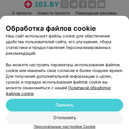
О проекте
Новости проекта
Размещение рекламы
Медицинский маркетинг
Публичный договор
Обработка файлов cookie
Пользовательское соглашение
Способы оплаты
Наш сайт использует файлы cookie для обеспечения
Вакансии
Партнеры
удобства пользователей сайта, его улучшения, сбора
Написать руководителю 103.by
статистики и предоставления персонализированных
рекомендаций.
Написать в поддержку
Персональные настройки cookie
Вы можете настроить параметры использования файлов
Обработка персональных данных
cookie или изменить свое согласие в более позднее время.
Для получения дополнительной информации о целях,
сроках и порядке использования файлов cookie вы
можете ознакомиться с нашей
Политикой обработки
файлов cookie
Принять
© 2026 ООО «Артокс Лаб», УНП 191700409
| 220012, Республика Беларусь,
г. Минск, улица Толбухина, 2, пом. 16 | help@103.by
Отклонить
Служба поддержки
+375 291212755
Персональные настройки Cookie