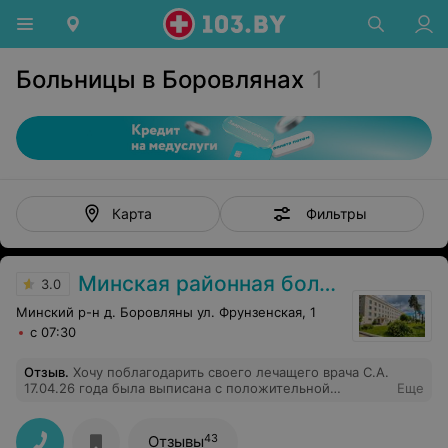
Больницы в Боровлянах
1
Фильтры
Карта
Минская районная больница
3.0
Минский р-н д. Боровляны ул. Фрунзенская, 1
с 07:30
Отзыв
.
Хочу поблагодарить своего лечащего врача С.А.
17.04.26 года была выписана с положительной
Еще
динамикой и с дальнейшими рекомендациями. За
профессионализм,внимательность,четкость в
назначениях,чуткость,доброе отношение к людям.
43
Отзывы