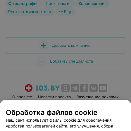
Флюорография
Проктология
Колоноскопия
Рентген-диагностика
Ещё
Добавить компанию
Добавить специалиста
О проекте
Новости проекта
Размещение рекламы
Медицинский маркетинг
Публичный договор
Обработка файлов cookie
Пользовательское соглашение
Способы оплаты
Наш сайт использует файлы cookie для обеспечения
Вакансии
Партнеры
удобства пользователей сайта, его улучшения, сбора
Написать руководителю 103.by