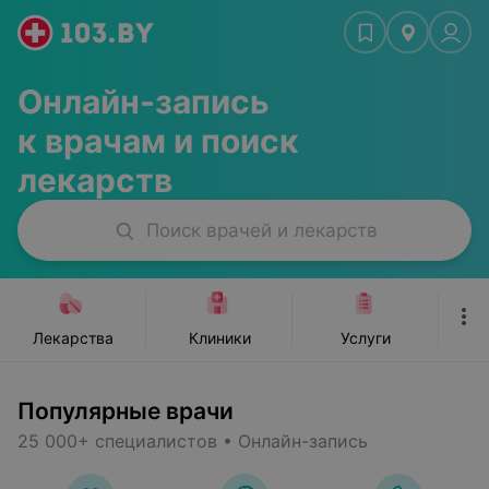
ьюти-мастера
Стоматологии
Красота, спорт
Ж
Онлайн-запись
к врачам и поиск
лекарств
Поиск врачей и лекарств
Лекарства
Клиники
Услуги
Популярные врачи
25 000+ специалистов • Онлайн-запись