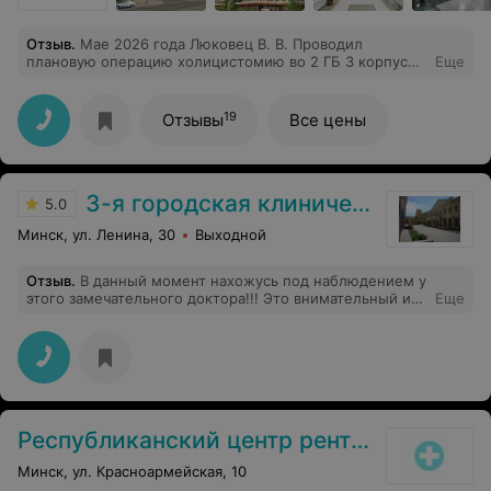
Отзыв
.
Мае 2026 года Люковец В. В. Проводил
плановую операцию холицистомию во 2 ГБ 3 корпус
Еще
малоинвазивной хирургии. Было всё профессионально,
чётко, бригада операционной работала слаженно.
Спасибо за возвращение к жизни. Дай бог Валерию
19
Отзывы
Все цены
Вячеславовичу и его команде здоровья и долгих лет
жизни! Низкий им поклон!
3-я городская клиническая больница имени Е.В.Клумова
5.0
Минск, ул. Ленина, 30
Выходной
Отзыв
.
В данный момент нахожусь под наблюдением у
этого замечательного доктора!!! Это внимательный и
Еще
заботливый человек, высоко квалифицированный
специалист!!! После всех обращений к врачам,
начинаешь ценить и понимать таких врачей, и
благодарить все что можно, за встречу с таким
врачом!!! Благодарю его за его нелёгкий труд и
конкретно за помощь мне и уважительное и заботливо
отношение
Республиканский центр рентгенэндоваскулярной хирургии и интервенционной кардиологии
Минск, ул. Красноармейская, 10