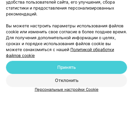
удобства пользователей сайта, его улучшения, сбора
статистики и предоставления персонализированных
рекомендаций.
Вы можете настроить параметры использования файлов
Добавить компанию
cookie или изменить свое согласие в более позднее время.
Для получения дополнительной информации о целях,
сроках и порядке использования файлов cookie вы
Добавить специалиста
можете ознакомиться с нашей
Политикой обработки
файлов cookie
Принять
Отклонить
О проекте
Новости проекта
Размещение рекламы
Персональные настройки Cookie
Медицинский маркетинг
Публичный договор
Пользовательское соглашение
Способы оплаты
Вакансии
Партнеры
Написать руководителю 103.by
Написать в поддержку
Персональные настройки cookie