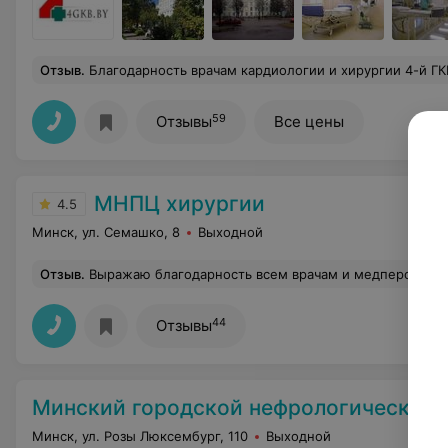
Отзыв
.
Благодарность врачам кардиологии и хирургии 4-й ГКБ Минска за спасение жизни! Выражаю глубокую благодарность персоналу 4-й больницы за спасение моей жизни и высочайший профессионализм! С 15.06 по 01.07.2026 г. лечилась в инфарктном отделении (палата 603, ИБ №14876). Низкий поклон и огромная признательность: •Заведующей отделением Козич И.А. •Кардиологу, д.м.н. Н.Л. •Лечащим врачам Пригодиной Т.А. и кардиологу М.В. •Бригаде ангиографии за безупречную коронарографию 24.06.26: оператору И.Ш., операционным сестрам О.С., О.А., анастезисту Т.А., Р-лаборанту Е.В., ассистенту О.И. •Заведующей функциональной диагностик
59
Отзывы
Все цены
МНПЦ хирургии
4.5
Минск, ул. Семашко, 8
Выходной
Отзыв
.
Выражаю благодарность всем врачам и медперсоналу отделения трансплантационной и миниинвазивной урологии ГУ «Минский научно-практический центр хирургии, трансплантологии и гематологии». Особые слова благодарности моему лечащему врачу Сергею Александровичу. Который, в трудную для меня минуту, смог побороть смятение и настроиться на позитивный лад в борьбе с болезнью. Так же слова глубокого уважения заведующему отделением Александру Викторовичу, собравшему
44
Отзывы
Минский городской нефрологический 
Минск, ул. Розы Люксембург, 110
Выходной