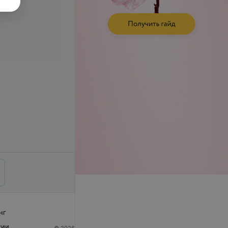
нг
сии
© 2026 ООО «Артокс Лаб», УНП 191700409
| 220012,