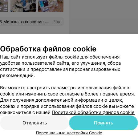
ой Т.И. и её персоналу. Спасибо всем медсестрам и санитарочкам за круглосуточную заботу и поддержку. Ваша слаженная работа вернула мне здоровье! Желаю всему коллективу больницы крепкого здоровья и благополучия! С уважением, Наталья Петровна Афанасьева.
Еще
Обработка файлов cookie
Наш сайт использует файлы cookie для обеспечения
удобства пользователей сайта, его улучшения, сбора
статистики и предоставления персонализированных
рекомендаций.
 в отделении команду не по годам зрелых, грамотных, любящих свою работу профессионалов. До и послеоперационное время прошло под чутким вниманием медсестер. Низкий поклон им за их нелегкий труд.
Еще
Вы можете настроить параметры использования файлов
cookie или изменить свое согласие в более позднее время.
Для получения дополнительной информации о целях,
сроках и порядке использования файлов cookie вы можете
ознакомиться с нашей
Политикой обработки файлов cookie
Отклонить
Принять
центр
Персональные настройки Cookie