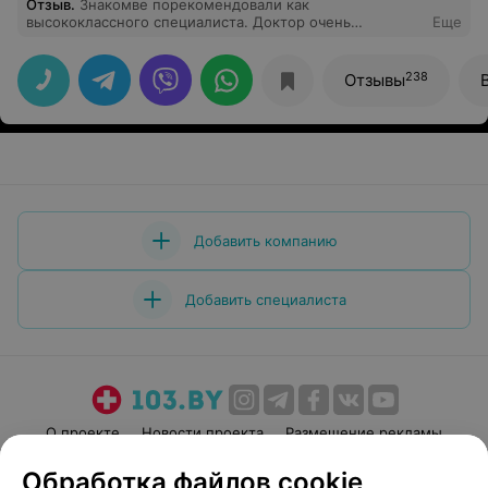
Отзыв
.
Знакомве порекомендовали как
высококлассного специалиста. Доктор очень
Еще
внимательная, вылечила мигрень за 2 месяца, когда с
ней не справились за пять лет с десяток других врачей
разных направлений. Также очень подробно
238
Отзывы
проконсультировала по поводу реабилитации после
травмы спины. Теперь на прием только к этому врачу!
Добавить компанию
Добавить специалиста
О проекте
Новости проекта
Размещение рекламы
Медицинский маркетинг
Публичный договор
Обработка файлов cookie