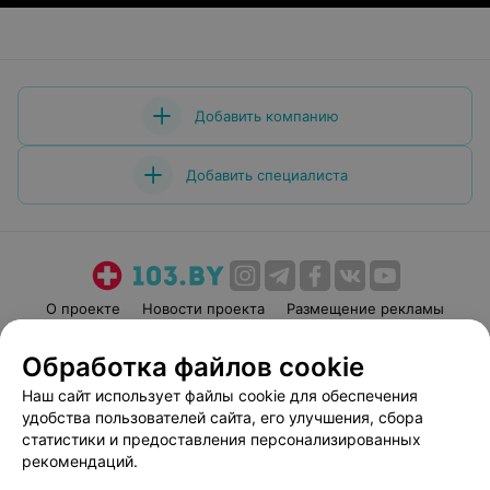
Добавить компанию
Добавить специалиста
О проекте
Новости проекта
Размещение рекламы
Медицинский маркетинг
Публичный договор
Обработка файлов cookie
Пользовательское соглашение
Способы оплаты
Наш сайт использует файлы cookie для обеспечения
Вакансии
Партнеры
удобства пользователей сайта, его улучшения, сбора
Написать руководителю 103.by
статистики и предоставления персонализированных
рекомендаций.
Написать в поддержку