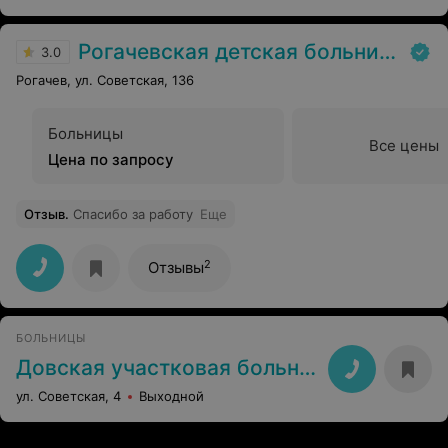
приехал только на третий день, после звонка
заведующему больницы. Приехал без ничего, можно
сказать, просто отметиться.. сказал завтра самим
Рогачевская детская больница
явиться в больницу на обследование.
3.0
Рогачев, ул. Советская, 136
Больницы
Все цены
Цена по запросу
Отзыв
.
Спасибо за работу
Еще
2
Отзывы
БОЛЬНИЦЫ
Довская участковая больница
ул. Советская, 4
Выходной