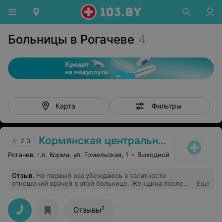
Больницы в Рогачеве
4
Фильтры
Карта
Кормянская центральная районная больница
2.0
Рогачев, г.п. Корма, ул. Гомельская, 1
Выходной
Отзыв
.
Не первый раз убеждаюсь в халатности
отношений врачей в этой больнице. Женщина после
Еще
операции на сердце вызывала доктора на дом, с
жалобами на боль в ноге после коронарного
обследования (сама приехать не могла, живёт на
2
Отзывы
районе в деревне, боль в ноге очень сильная). Доктор