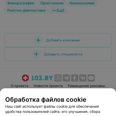
Флюорография
Проктология
Колоноскопия
Рентген-диагностика
Ещё
Добавить компанию
Добавить специалиста
О проекте
Новости проекта
Размещение рекламы
Медицинский маркетинг
Публичный договор
Обработка файлов cookie
Пользовательское соглашение
Способы оплаты
Наш сайт использует файлы cookie для обеспечения
Вакансии
Партнеры
удобства пользователей сайта, его улучшения, сбора
Написать руководителю 103.by