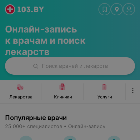
ьюти-мастера
Стоматологии
Красота, спорт
Ж
Онлайн-запись
к врачам и поиск
лекарств
Поиск врачей и лекарств
Лекарства
Клиники
Услуги
Популярные врачи
25 000+ специалистов • Онлайн-запись