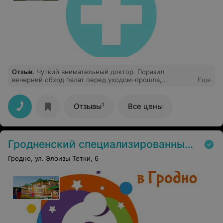
Отзыв
.
Чуткий внимательный доктор. Поразил
вечерний обход палат перед уходом-прошла,
Еще
расспросила о состоянии, посмотрела, не стало ли
кому хуже. В обследовании внимательная, тщательный
подход, доброжелательная к маленьким пациентам.
1
Отзывы
Все цены
Врач на своем месте. Желаю побольше лёгких (а не
сложных) случаев, благодарных пациентов,
адекватных родителей, сил и здоровья не выгореть на
таком ответственном посту!
Гродненский специализированный дом ребенка для детей с поражением ЦНС и нарушением психики
Гродно, ул. Элоизы Тетки, 6