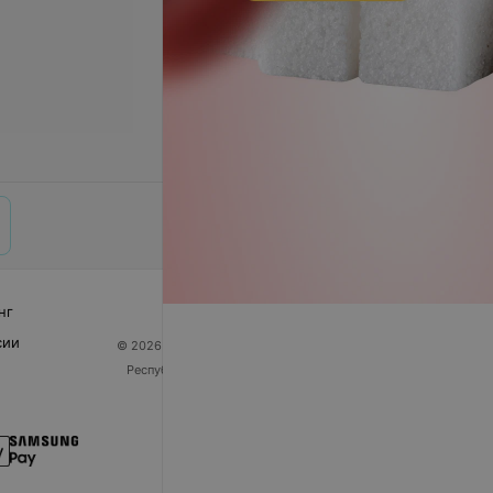
нг
сии
© 2026 ООО «Артокс Лаб», УНП 191700409
| 220012,
Республика Беларусь, г. Минск, улица Толбухина, 2,
пом. 16 | help@103.by
Служба поддержки
+375 291212755