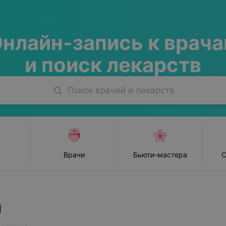
нлайн-запись
к врач
и поиск лекарств
Поиск врачей и лекарств
Врачи
Бьюти-мастера
С
и