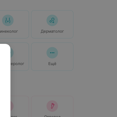
Гинеколог
Дерматолог
троэнтеролог
Ещё
Невролог
Ортопед