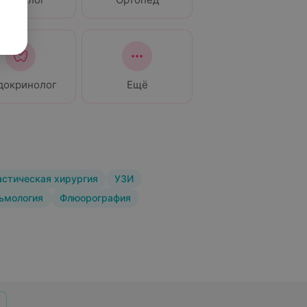
докринолог
Ещё
астическая хирургия
УЗИ
ьмология
Флюорография