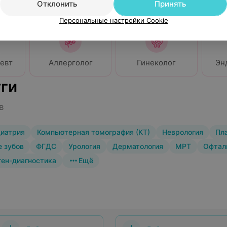
Отклонить
Принять
Персональные настройки Cookie
евт
Аллерголог
Гинеколог
Эн
ги
в
иатрия
Компьютерная томография (КТ)
Неврология
Пл
 зубов
ФГДС
Урология
Дерматология
МРТ
Офтал
ген-диагностика
Ещё