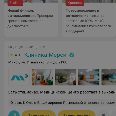
E-clinic
Криница
Новый филиал:
Фотоомоложение и
офтальмология.
Проверка
фотолечение
кожи
на
зрения. Комплексная
платформе ICON MaxG.
диагностика.
Консультация косметолога
в подарок
!
МЕДИЦИНСКИЙ ЦЕНТР
Клиника Мерси
4.3
Минск, ул. Игнатенко, 8
до 21:00
Есть стационар. Медицинский центр работает в выходн
Отзыв
.
К Ольге Владимировне Позняковой я попала на прием по совету моей подруги, у которой была варикозная болезнь в запущенной стадии и она успешно прошла лечение. В моей семье почти у всех женщин тоже есть проблема с венами на ногах, поэтому знаю как важно попасть к хорошему доктору. Лечение у мен
Записаться
Задать вопрос