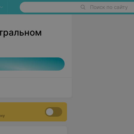
Поиск по сайту
тральном
ону