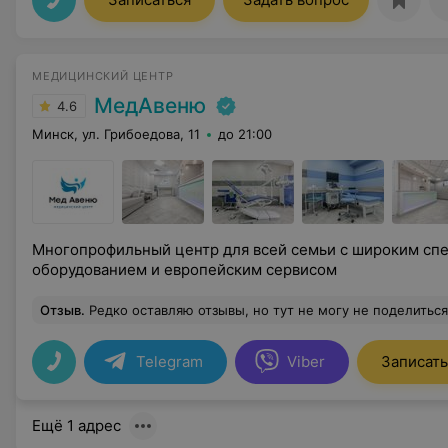
МЕДИЦИНСКИЙ ЦЕНТР
МедАвеню
4.6
Минск, ул. Грибоедова, 11
до 21:00
Многопрофильный центр для всей семьи с широким сп
оборудованием и европейским сервисом
Отзыв
.
Редко оставляю отзывы, но тут не могу не поделиться. Трусевич Татьяна Леонидовна Огромное спасибо за осмотр и консультацию, очень быстро и аккуратно все посмотре
Telegram
Viber
Записать
Ещё 1 адрес