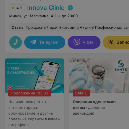
Innova Clinic
4.9
Минск, ул. Москвина, 4-1
до 20:00
Отзыв
.
Прекрасный врач Екатерина Акулич! Профессионал высокого уровня, очень приятная в общении. А клиника просто сказка — все 
Telegram
Viber
Запис
Приложение 103.BY
SANTE
Наличие лекарств в
Операция аденотомия
аптеках города,
детям
(удаление
бронирование и другие
аденоидов)
полезные сервисы в вашем
смартфоне