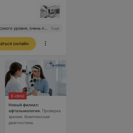
стильно, красиво и максимально комфортно. Спасибо!
Еще
аться онлайн
E-clinic
Новый филиал:
офтальмология.
Проверка
зрения. Комплексная
диагностика.