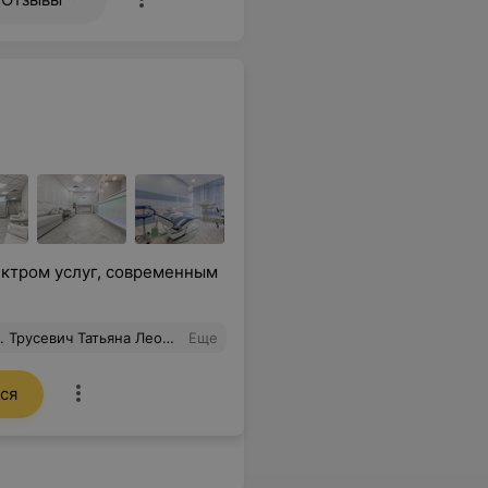
ектром услуг, современным
ли, назначили лечение. Не так все страшно. Рекомендую данного врача
Еще
ся