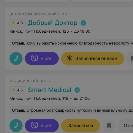
ДЕТСКИЙ МЕДИЦИНСКИЙ ЦЕНТР
Добрый Доктор
4.8
Минск, пр-т Победителей, 125
до 19:00
Отзыв
.
Хочу выразить искреннюю благодарность неврологу Марине Ильиничне за высокий профессионализм, чуткость и внимательное отношение. Сразу нашла суть проблемы , грамотно подобрала лечение , которое помогло ! Всегда внимательно выслушает, тщательно проведет осмотр , найдет индивидуальный подход! Вместе с ней уже 7 лет ! Большое 
Viber
Записаться онлайн
МЕДИЦИНСКИЙ ЦЕНТР
Smart Medical
4.6
Минск, пр-т Победителей, 119
до 21:00
Отзыв
.
Огромная благодарность чуткому и внимательному доктору Анастасии Ивановне. Всегда с пониманием и аккура
Viber
Записаться
Отз