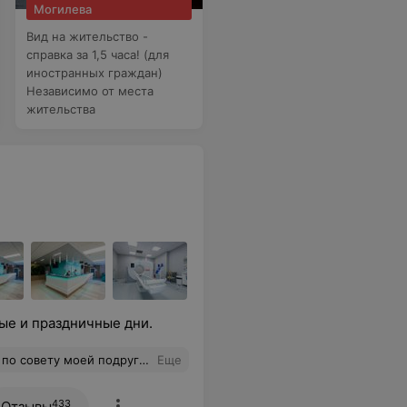
Могилева
Вид на жительство -
справка за 1,5 часа! (для
иностранных граждан)
Независимо от места
жительства
ые и праздничные дни.
я очень успешно прошло. В общем женщины и мужчины Вам точно к этому доктору, если есть проблема . Не пожалеете 100 процентов.
Еще
433
Отзывы