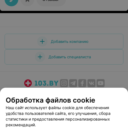
Добавить компанию
Добавить специалиста
О проекте
Новости проекта
Размещение рекламы
Обработка файлов cookie
Медицинский маркетинг
Публичный договор
Наш сайт использует файлы cookie для обеспечения
Пользовательское соглашение
Способы оплаты
удобства пользователей сайта, его улучшения, сбора
Вакансии
Партнеры
статистики и предоставления персонализированных
Написать руководителю 103.by
рекомендаций.