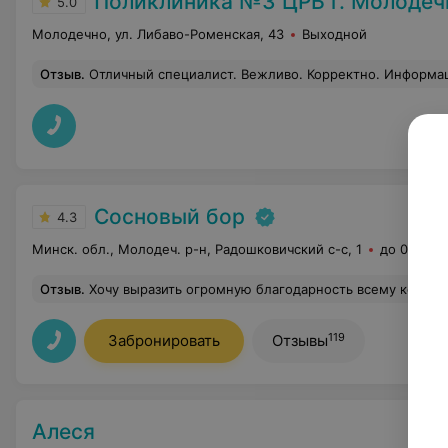
Поликлиника №3 ЦРБ г. Молодеч
5.0
Молодечно, ул. Либаво-Роменская, 43
Выходной
Отзыв
.
Отличный специалист. Вежливо. Корректно. Информация о проблеме и пути реш
Сосновый бор
4.3
Минск. обл., Молодеч. р-н, Радошковичский c-с, 1
до 03:00
Отзыв
.
Хочу выразить огромную благодарность всему коллективу санатория. Очень тронута их заботой, хорошим отношением к отдыхающим, профессионализмом. Особенно хочу отметить таких работников: Алеся Петровна Лапша, Е
119
Забронировать
Отзывы
Алеся