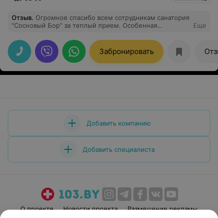
Отзыв
.
Огромное спасибо всем сотрудникам санатория
"Сосновый Бор" за теплый прием. Особенная
Еще
благодарность администратору Цегалко Татьяне
Валентиновне за добросовестный труд, за приятную
встречу. Обслуживание и питание-супер! Спасибо
Забронировать
Отз
культмассовикам за приятное
развлечение.Алла,спасибо! Всем здоровья!
Добавить компанию
Добавить специалиста
О проекте
Новости проекта
Размещение рекламы