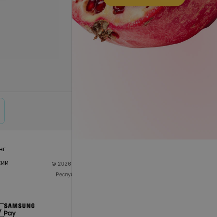
нг
сии
© 2026 ООО «Артокс Лаб», УНП 191700409
| 220012,
Республика Беларусь, г. Минск, улица Толбухина, 2,
пом. 16 | help@103.by
Служба поддержки
+375 291212755