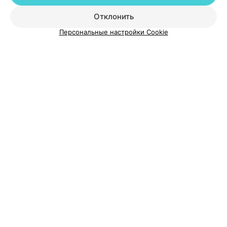
Добавить специалиста
Отклонить
Персональные настройки Cookie
О проекте
Новости проекта
Размещение рекламы
Медицинский маркетинг
Публичный договор
Пользовательское соглашение
Способы оплаты
Вакансии
Партнеры
Написать руководителю 103.by
Написать в поддержку
Персональные настройки cookie
Обработка персональных данных