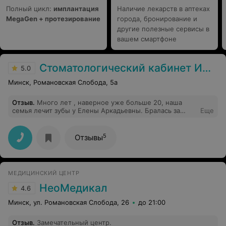
Полный цикл:
имплантация
Наличие лекарств в аптеках
MegaGen + протезирование
города, бронирование и
другие полезные сервисы в
вашем смартфоне
Стоматологический кабинет ИП Шепелева Е.А.
5.0
Минск, Романовская Слобода, 5а
Отзыв
.
Много лет , наверное уже больше 20, наша
семья лечит зубы у Елены Аркадьевны. Бралась за
Еще
случаи , которые никто не хотел лечить. Спасибо ей
большое и всем советую. Врач от Бога. Руки золотые.
5
Отзывы
МЕДИЦИНСКИЙ ЦЕНТР
НеоМедикал
4.6
Минск, ул. Романовская Слобода, 26
до 21:00
Отзыв
.
Замечательный центр.