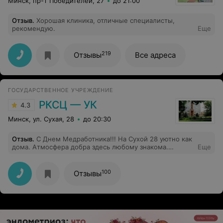
Минск, пр-т Победителей, 27
до 21:00
Отзыв
.
Хорошая клиника, отличные специалисты,
рекомендую.
Еще
219
Отзывы
Все адреса
ГОСУДАРСТВЕННОЕ УЧРЕЖДЕНИЕ
РКСЦ — УК
4.3
Минск, ул. Сухая, 28
до 20:30
Отзыв
.
С Днем Медработника!!! На Сухой 28 уютно как
дома. Атмосфера добра здесь любому знакома.
Еще
Заходишь и сразу на сердце легко, а страхи и стресс
далеко -далеко. Яков Иванович мудрый наставник. В
мире улыбок он главный посланник. Резо ортодонт
100
Отзывы
наш. Врачи --- мастера. Работают слаженно, с
чувством добра.Здесь профиль высокий и чуткий
подход. За новой улыбкой к вам каждый идёт!
Здоровья и благополучия!!!