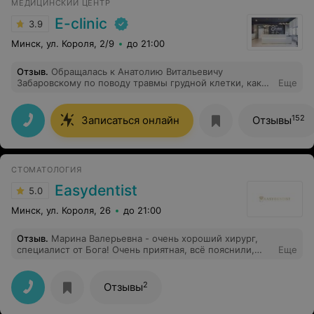
МЕДИЦИНСКИЙ ЦЕНТР
E-clinic
3.9
Минск, ул. Короля, 2/9
до 21:00
Отзыв
.
Обращалась к Анатолию Витальевичу
Забаровскому по поводу травмы грудной клетки, как
Еще
оказалось, это не совсем его профиль. Тем не менее
получила подробную внятную консультацию,
назначения и ответы на все вопросы. Спасибо за
152
Записаться онлайн
Отзывы
внимательное и чуткое отношение!
СТОМАТОЛОГИЯ
Easydentist
5.0
Минск, ул. Короля, 26
до 21:00
Отзыв
.
Марина Валерьевна - очень хороший хирург,
специалист от Бога! Очень приятная, всё пояснили,
Еще
дала рекомендации. Само удаление верхнего зуба
мудрости заняло не более 1,5 минут, хоть зуб был
немного наклонен и больших размеров. Даже не
2
Отзывы
ожидал, что удаление зуба пройдет так быстро и
безболезненно. Теперь без страху пойду к ней на