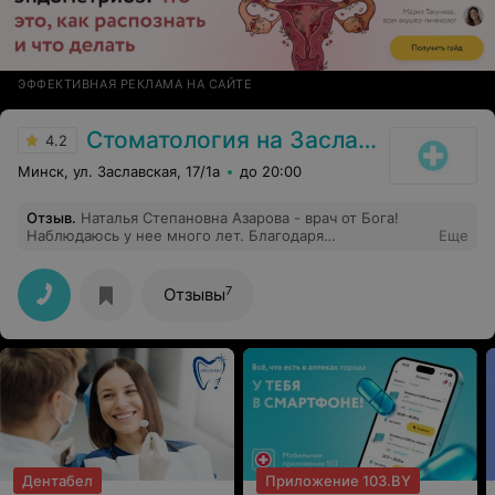
ЭФФЕКТИВНАЯ РЕКЛАМА НА САЙТЕ
Стоматология на Заславской
4.2
Минск, ул. Заславская, 17/1а
до 20:00
Отзыв
.
Наталья Степановна Азарова - врач от Бога!
Наблюдаюсь у нее много лет. Благодаря
Еще
профессионализму Натальи Степановны, а также её
комплексным рекомендациям у меня наконец
здоровая полость рта. Я забыла, что такое кариес (хотя
7
Отзывы
мы с этого начинали много лет назад). Золотые руки и
блестящий ум! Также у Натальи Степановны
обслуживается вся моя семья - тотальное доверие к
такому врачу. Спасибо!
Дентабел
Приложение 103.BY