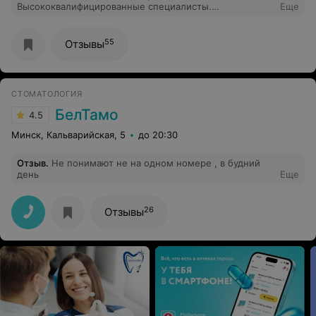
Высококвалифицированные специалисты.
Еще
Уютная,радушная обстановка. Была практически у всех
специалистов. Осталась максимально довольна.
Рекомендую всем!
55
Отзывы
СТОМАТОЛОГИЯ
БелТамо
4.5
Минск, Кальварийская, 5
до 20:30
Отзыв
.
Не понимают не на одном номере , в будний
день
Еще
26
Отзывы