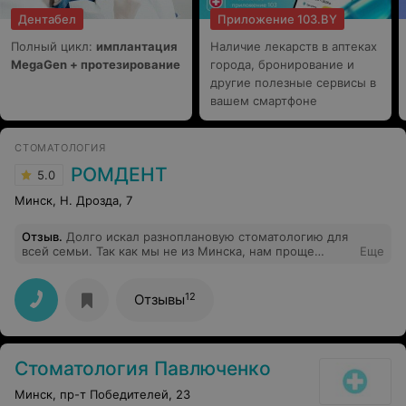
Дентабел
Приложение 103.BY
Полный цикл:
имплантация
Наличие лекарств в аптеках
MegaGen + протезирование
города, бронирование и
другие полезные сервисы в
вашем смартфоне
СТОМАТОЛОГИЯ
РОМДЕНТ
5.0
Минск, Н. Дрозда, 7
Отзыв
.
Долго искал разноплановую стоматологию для
всей семьи. Так как мы не из Минска, нам проще
Еще
приехать и разом полечится(обследоваться).
Однозначно рекомендую Степана Викторовича, как
специалиста высочайшего уровня и человека с
12
Отзывы
большой буквы! Спасибо Вам и коллективу Вашей
клиники "РОМДЕНТ"!
Стоматология Павлюченко
Минск, пр-т Победителей, 23