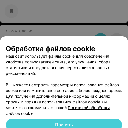
СТОМАТОЛОГИЯ
Дентинмед
Обработка файлов cookie
Минск, пр-т. Победителей, 23/2
до 17:00
Наш сайт использует файлы cookie для обеспечения
удобства пользователей сайта, его улучшения, сбора
СТОМАТОЛОГИЯ
статистики и предоставления персонализированных
Дентакомбел
рекомендаций.
Минск, Мельникайте, 4
до 20:00
Вы можете настроить параметры использования файлов
cookie или изменить свое согласие в более позднее время.
Для получения дополнительной информации о целях,
сроках и порядке использования файлов cookie вы
можете ознакомиться с нашей
Политикой обработки
файлов cookie
Добавить компанию
Принять