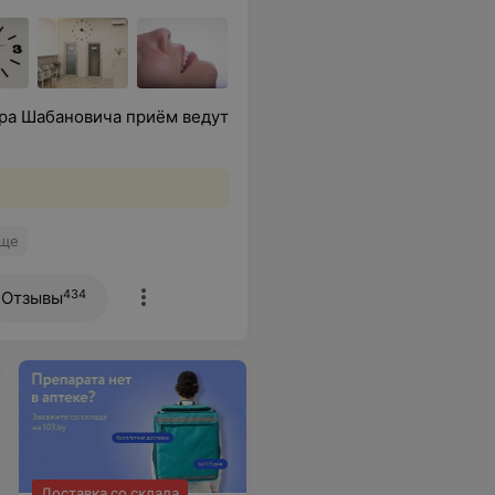
ра Шабановича приём ведут
ще
434
Отзывы
Доставка со склада