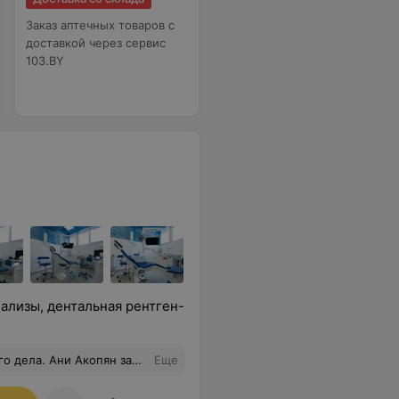
Заказ аптечных товаров с
доставкой через сервис
103.BY
нализы, дентальная рентген-
и ожидания. Благодаря ей теперь я все время улыбаюсь
Еще