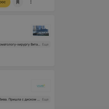
рос
щнице-медсестре (я к сожалению не уточнила как ее зовут) за ее психологическую и моральную поддержку!!! Мне это очень помогло, так как я как огня боюсь стоматологов!!!
Еще
 знаю" и "я не ясновидящая". Попросила разговаривать со мной спокойно, на что сказали "я человек эмоциональный, разговаривать иначе не могу". Ответила, что я тоже эмоциональный человек, но при этом говорю с ней спокойно и ещё раз попросила говорить так же. Врач завершила приём, начала уходить.
Еще