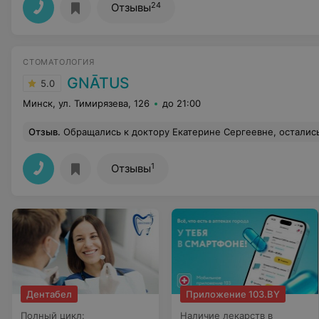
24
Отзывы
СТОМАТОЛОГИЯ
GNĀTUS
5.0
Минск, ул. Тимирязева, 126
до 21:00
Отзыв
.
Обращались к доктору Екатерине Сергеевне, остались очень довольны, очень приятная, внимательная и самое главное профессионал своего дела, всё доступно объяснила, составили на консультации план лечения, и уже ждём следующей вст
1
Отзывы
Дентабел
Приложение 103.BY
Полный цикл:
Наличие лекарств в