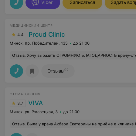
Viber
Записаться
Задать воп
МЕДИЦИНСКИЙ ЦЕНТР
Proud Clinic
4.4
Минск, пр. Победителей, 135
до 21:00
Отзыв
.
Хочу выразить ОГРОМНУЮ БЛАГОДАРНОСТЬ врачу-стоматологу-хирургу Виталию Николаевичу за безболезненное удаление моего зуба. По снимку всё детально рассказал и показал, сама процедура удаления зуба прошла без проблем, без боли. Я даже не сразу поняла, что все закончилось. Порядка 20 минут все заняло. Буду всем Вас, Виталий Николаевич, рекомендовать! Отдельное БОЛЬШУЩЕЕ СПАСИБО его помо
92
Отзывы
СТОМАТОЛОГИЯ
VIVA
3.7
Минск, ул. Ржавецкая, 3
до 21:00
Отзыв
.
Была у врача Акбари Екатерины на приёме в клинике Вива. Пришла с диском с 3д снимком, уточнить нужно ли лечить и с проблемами с дёснами. На снимке врач проблем не увидела. Хотя в прошлой стоматологии сразу после этого снимка мне лечили два зуба с кариесом, который во время лечения показали в зеркальце. Дальше задала вопрос по дёснам, врач сказала "да, есть небольшая рецессия". Попросила рассказать подробнее, как это будет развиваться, сможет ли обратиться обратно, пыталась вытянуть хоть какую-то информацию. Спросила про причины, мне выдали все возможные. Уточнила, можно ли выделить несколько самых вероятных, врач начал отвечать на повышенных тонах "ну я же с вами не сплю, откуда я