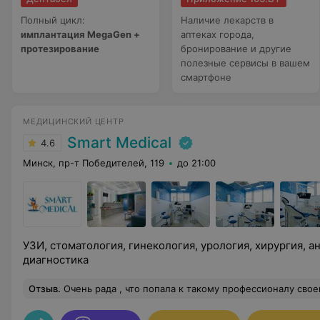
Полный цикл:
Наличие лекарств в
имплантация MegaGen +
аптеках города,
протезирование
бронирование и другие
полезные сервисы в вашем
смартфоне
МЕДИЦИНСКИЙ ЦЕНТР
Smart Medical
4.6
Минск, пр-т Победителей, 119
до 21:00
УЗИ, стоматология, гинекология, урология, хирургия, а
диагностика
Отзыв
.
Очень рада , что попала к такому профессионалу своего дела. Ани Акопян замечательный доктор! Результат лечения превзошел мо