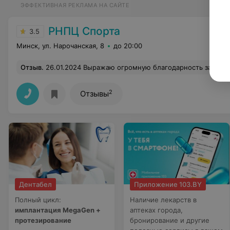
ЭФФЕКТИВНАЯ РЕКЛАМА НА САЙТЕ
РНПЦ Спорта
3.5
Минск, ул. Нарочанская, 8
до 20:00
Отзыв
.
26.01.2024 Выражаю огромную благодарность за высокий профессионализм и золотые руки, профессио
2
Отзывы
Дентабел
Приложение 103.BY
Полный цикл:
Наличие лекарств в
имплантация MegaGen +
аптеках города,
протезирование
бронирование и другие