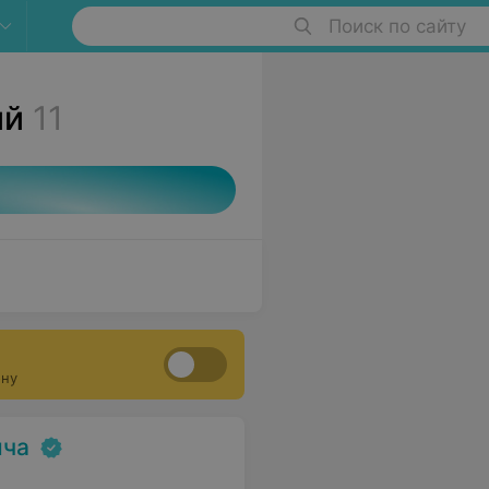
Поиск по сайту
ий
11
ону
ича