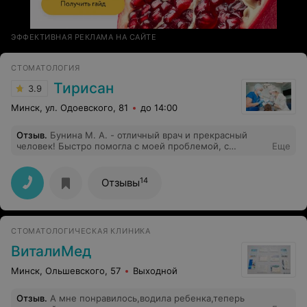
ЭФФЕКТИВНАЯ РЕКЛАМА НА САЙТЕ
СТОМАТОЛОГИЯ
Тирисан
3.9
Минск, ул. Одоевского, 81
до 14:00
Отзыв
.
Бунина М. А. - отличный врач и прекрасный
человек! Быстро помогла с моей проблемой, с
Еще
которой я уже не раз безрезультатно обращалась к
другим врачам. Дала грамотные рекомендации и
просто успокоила!
14
Отзывы
СТОМАТОЛОГИЧЕСКАЯ КЛИНИКА
ВиталиМед
Минск, Ольшевского, 57
Выходной
Отзыв
.
А мне понравилось,водила ребенка,теперь