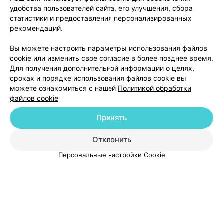
удобства пользователей сайта, его улучшения, сбора
Минск, ул. Берута, 3Б
до 18:00
статистики и предоставления персонализированных
рекомендаций.
Вы можете настроить параметры использования файлов
cookie или изменить свое согласие в более позднее время.
Для получения дополнительной информации о целях,
сроках и порядке использования файлов cookie вы
можете ознакомиться с нашей
Политикой обработки
файлов cookie
Добавить компанию
Принять
Добавить специалиста
Отклонить
Персональные настройки Cookie
О проекте
Новости проекта
Размещение рекламы
Медицинский маркетинг
Публичный договор
Пользовательское соглашение
Способы оплаты