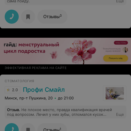
сама пойду.
Еще
3
Отзывы
ЭФФЕКТИВНАЯ РЕКЛАМА НА САЙТЕ
СТОМАТОЛОГИЯ
Профи Смайл
2.0
Минск, пр-т Пушкина, 20
до 21:00
Отзыв
.
Не плохое место, правда квалификация врачей
под вопросом. Лечил у них зубы, отломался кусок
Еще
пломбы, так меня обвинили что это не специалист
выполнил некачественно, а моя вина.) Плюс к тому же
еще указали на то, что еще куча проблем с зубами
1
Отзывы