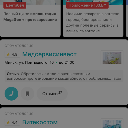
маленькой, очень теплая и дружеская обстановка,
Дентабел
Приложение 103.BY
прямо как дома. Кажется, я нашла клинику, где буду и
дальше обслуживаться.
Полный цикл:
имплантация
Наличие лекарств в аптеках
MegaGen + протезирование
города, бронирование и
другие полезные сервисы в
вашем смартфоне
СТОМАТОЛОГИЯ
Медсервисинвест
4.8
Минск, ул. Притыцкого, 10
до 21:00
Отзыв
.
Обратилась к Алле с очень сложным
вопросом(протезирование масштабное, с проблемным
Еще
прикусом…), получив перед этим консультации
множества врачей(кто-то не решался браться за
работу, кто-то вроде готов был —за огромные деньги).
27
Отзывы
Алла со знанием дела изложила план работы, «с
чувством, с толком…», спокойно и уверенно— такой
специалист внушает доверие и по ходу длительной
кропотливой работы становится понятно, что результат
СТОМАТОЛОГИЯ
будет высокого качества!!!Она мастер своего дела,
интересный собеседник, талантливый человек!!!
Витекостом
4.4
СПАСИБО большое, сложнейшая работа вами