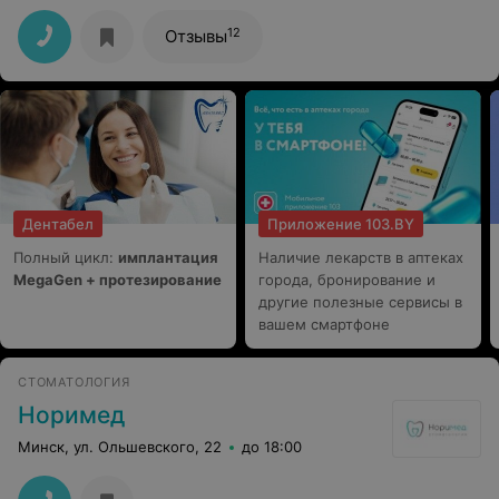
АЛЕКСЕЮ АНДРЕЕВИЧУ и директору ИВАНУ
ВИКТОРОВИЧУ за высокий
12
Отзывы
профессионализм,ответственное и доброе
отношение,желаю здоровья,дальнейших успехов и
процветания.Также благодарю медсестру и
администраторов за внимательное отношение.
Дентабел
Приложение 103.BY
Полный цикл:
имплантация
Наличие лекарств в аптеках
MegaGen + протезирование
города, бронирование и
другие полезные сервисы в
вашем смартфоне
СТОМАТОЛОГИЯ
Норимед
Минск, ул. Ольшевского, 22
до 18:00