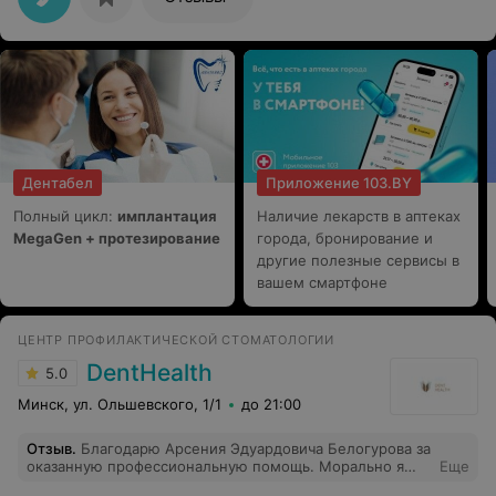
учитывая то что до этого их же специалист сказал, что
все в порядке.
Дентабел
Приложение 103.BY
Полный цикл:
имплантация
Наличие лекарств в аптеках
MegaGen + протезирование
города, бронирование и
другие полезные сервисы в
вашем смартфоне
ЦЕНТР ПРОФИЛАКТИЧЕСКОЙ СТОМАТОЛОГИИ
DentHealth
5.0
Минск, ул. Ольшевского, 1/1
до 21:00
Отзыв
.
Благодарю Арсения Эдуардовича Белогурова за
оказанную профессиональную помощь. Морально я
Еще
уже готовилась удалять зуб и планировать