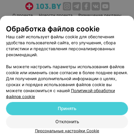
О проекте
Новости проекта
Размещение рекламы
Медицинский маркетинг
Публичный договор
Обработка файлов cookie
Пользовательское соглашение
Способы оплаты
Наш сайт использует файлы cookie для обеспечения
Вакансии
Партнеры
удобства пользователей сайта, его улучшения, сбора
статистики и предоставления персонализированных
Написать руководителю 103.by
рекомендаций.
Написать в поддержку
Персональные настройки cookie
Вы можете настроить параметры использования файлов
cookie или изменить свое согласие в более позднее время.
Обработка персональных данных
Для получения дополнительной информации о целях,
сроках и порядке использования файлов cookie вы
можете ознакомиться с нашей
Политикой обработки
файлов cookie
Принять
© 2026 ООО «Артокс Лаб», УНП 191700409
| 220012, Республика Беларусь,
Отклонить
г. Минск, улица Толбухина, 2, пом. 16 | help@103.by
Персональные настройки Cookie
Служба поддержки
+375 291212755