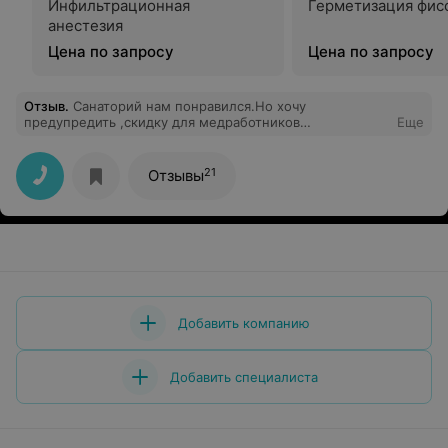
Инфильтрационная
Герметизация фис
анестезия
Цена по запросу
Цена по запросу
Отзыв
.
Санаторий нам понравился.Но хочу
предупредить ,скидку для медработников
Еще
предоставляют в размере 5 % а не 20 как обещают ,
коллеги имейте ввиду!
21
Отзывы
Добавить компанию
Добавить специалиста