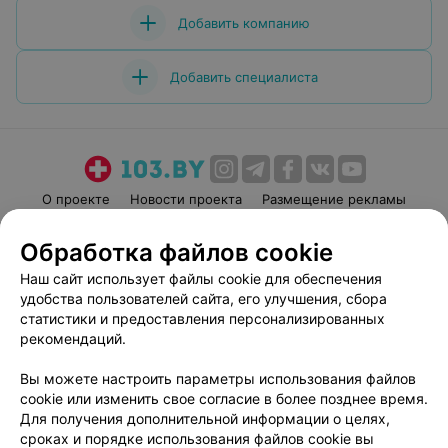
Добавить компанию
Добавить специалиста
О проекте
Новости проекта
Размещение рекламы
Медицинский маркетинг
Публичный договор
Обработка файлов cookie
Пользовательское соглашение
Способы оплаты
Наш сайт использует файлы cookie для обеспечения
Вакансии
Партнеры
удобства пользователей сайта, его улучшения, сбора
Написать руководителю 103.by
статистики и предоставления персонализированных
рекомендаций.
Написать в поддержку
Персональные настройки cookie
Вы можете настроить параметры использования файлов
Обработка персональных данных
cookie или изменить свое согласие в более позднее время.
Для получения дополнительной информации о целях,
сроках и порядке использования файлов cookie вы