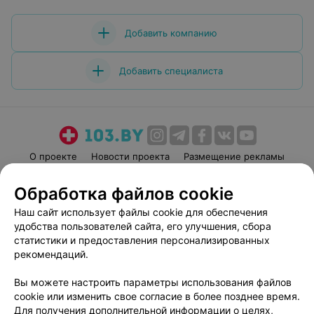
Поставила диагноз, который никто не озвучивал до
неё. Дала понятные рекомендации и назначила
лечение. Профессионализм доктора произвел
Добавить компанию
неизгладимое впечатление! Спасибо!
Добавить специалиста
О проекте
Новости проекта
Размещение рекламы
Медицинский маркетинг
Публичный договор
Обработка файлов cookie
Пользовательское соглашение
Способы оплаты
Наш сайт использует файлы cookie для обеспечения
Вакансии
Партнеры
удобства пользователей сайта, его улучшения, сбора
Написать руководителю 103.by
статистики и предоставления персонализированных
рекомендаций.
Написать в поддержку
Персональные настройки cookie
Вы можете настроить параметры использования файлов
Обработка персональных данных
cookie или изменить свое согласие в более позднее время.
Для получения дополнительной информации о целях,